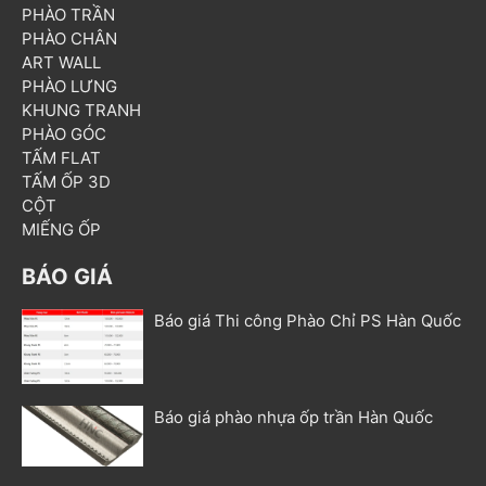
PHÀO TRẦN
PHÀO CHÂN
ART WALL
PHÀO LƯNG
KHUNG TRANH
PHÀO GÓC
TẤM FLAT
TẤM ỐP 3D
CỘT
MIẾNG ỐP
BÁO GIÁ
Báo giá Thi công Phào Chỉ PS Hàn Quốc
Báo giá phào nhựa ốp trần Hàn Quốc