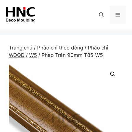
Skip
to
MEN
content
Trang chủ
/
Phào chỉ theo dòng
/
Phào chỉ
WOOD
/
W5
/ Phào Trần 90mm T85-W5