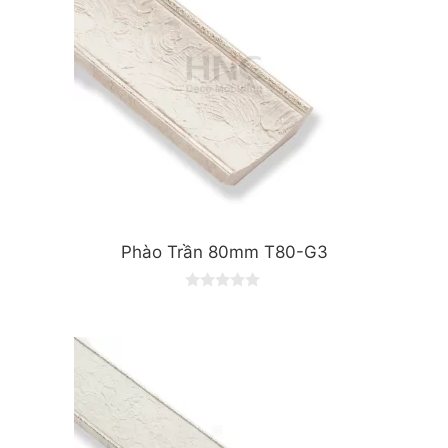
Phào Trần 80mm T80-G3
0
o
u
t
o
f
5