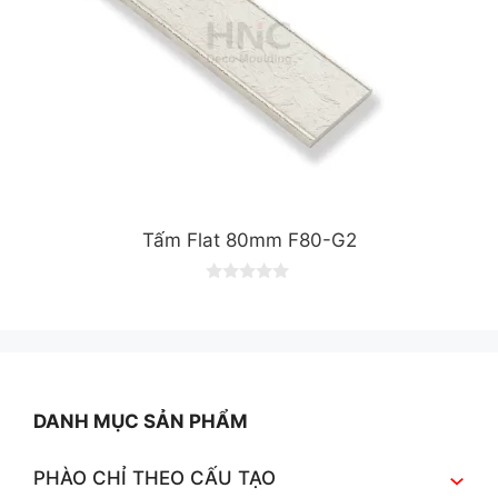
Tấm Flat 80mm F80-G2
0
o
u
t
o
f
5
DANH MỤC SẢN PHẨM
PHÀO CHỈ THEO CẤU TẠO