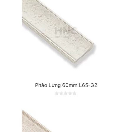
5
Phào Lưng 60mm L65-G2
0
o
u
t
o
f
5