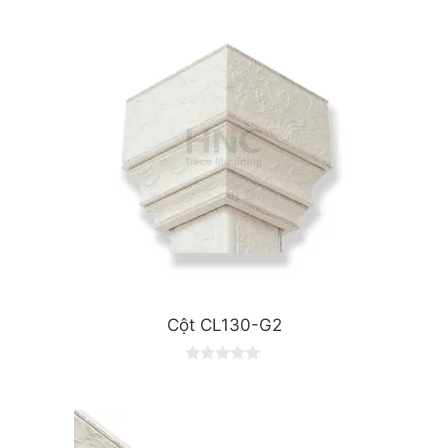
Cột CL130-G2
0
o
u
t
o
f