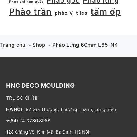
Phào góc
Phào lưng
Phào chỉ hàn quốc
Phào trần
tấm ốp
phào V
tiles
Trang chủ
Shop
Phào Lưng 60mm L65-N4
HNC DECO MOULDING
TRỤ SỞ CHÍNH
HÀ NỘI
: 97 Gia Thượng, Thượng Thanh, Long Biên
+(84) 24 3736 8958
128 Giảng Võ, Kim Mã, Ba Đình, Hà Nội