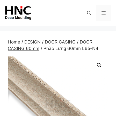
Skip
to
MEN
content
Home
/
DESIGN
/
DOOR CASING
/
DOOR
CASING 60mm
/ Phào Lưng 60mm L65-N4