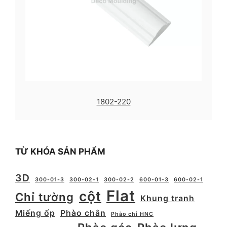
1802-220
TỪ KHÓA SẢN PHẨM
3D
300-01-3
300-02-1
300-02-2
600-01-3
600-02-1
Flat
cột
Chỉ tường
Khung tranh
Miếng ốp
Phào chân
Phào chỉ HNC