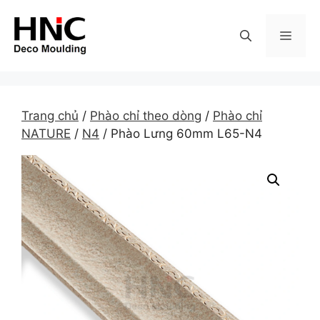
Skip
to
MEN
content
Trang chủ
/
Phào chỉ theo dòng
/
Phào chỉ
NATURE
/
N4
/ Phào Lưng 60mm L65-N4