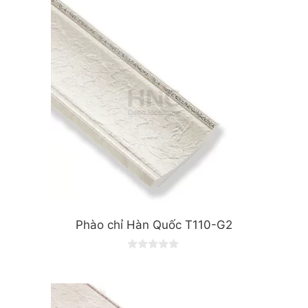
t
o
f
5
Phào chỉ Hàn Quốc T110-G2
0
o
u
t
o
f