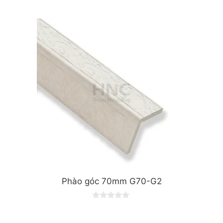
0
o
u
t
o
f
5
Phào góc 70mm G70-G2
0
o
u