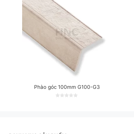
5
Phào góc 100mm G100-G3
0
o
u
t
o
f
5