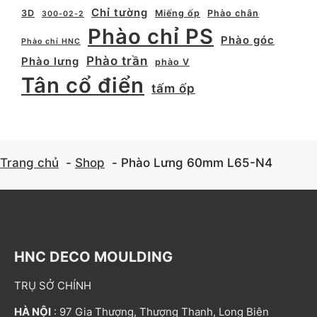
Chỉ tường
3D
Miếng ốp
Phào chân
300-02-2
Phào chỉ PS
Phào góc
Phào chỉ HNC
Phào trần
Phào lưng
phào V
Tân cổ điển
tấm ốp
Trang chủ
Shop
Phào Lưng 60mm L65-N4
HNC DECO MOULDING
TRỤ SỞ CHÍNH
HÀ NỘI
: 97 Gia Thượng, Thượng Thanh, Long Biên