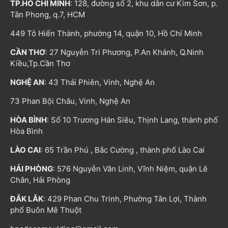
TP.HỒ CHÍ MINH
: 128, đường số 2, khu dân cư Kim Sơn, p.
Tân Phong, q.7, HCM
449 Tô Hiến Thành, phường 14, quận 10, Hồ Chí Minh
CẦN THƠ
: 27 Nguyễn Tri Phương, P.An Khánh, Q.Ninh
Kiều,Tp.Cần Thơ
NGHỆ AN
: 43 Thái Phiên, Vinh, Nghệ An
73 Phan Bội Châu, Vinh, Nghệ An
HÒA BÌNH
: Số 10 Trương Hán Siêu, Thịnh Lang, thành phố
Hòa Bình
LÀO CAI
: 65 Trần Phú , Bắc Cường , thành phố Lào Cai
HẢI PHÒNG
: 576 Nguyễn Văn Linh, Vĩnh Niệm, quận Lê
Chân, Hải Phòng
ĐẮK LẮK
: 429 Phan Chu Trinh, Phường Tân Lợi, Thành
phố Buôn Mê Thuột