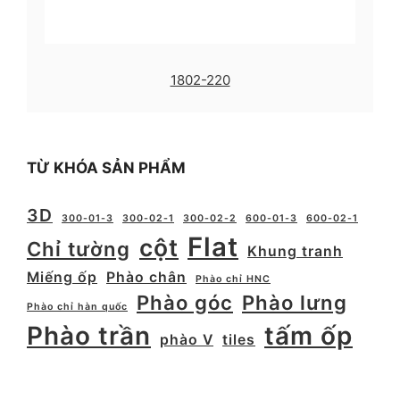
1802-220
TỪ KHÓA SẢN PHẨM
3D
300-01-3
300-02-1
300-02-2
600-01-3
600-02-1
Flat
cột
Chỉ tường
Khung tranh
Miếng ốp
Phào chân
Phào chỉ HNC
Phào góc
Phào lưng
Phào chỉ hàn quốc
Phào trần
tấm ốp
phào V
tiles