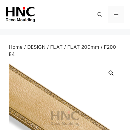
Skip
to
MEN
content
Home
/
DESIGN
/
FLAT
/
FLAT 200mm
/ F200-
E4