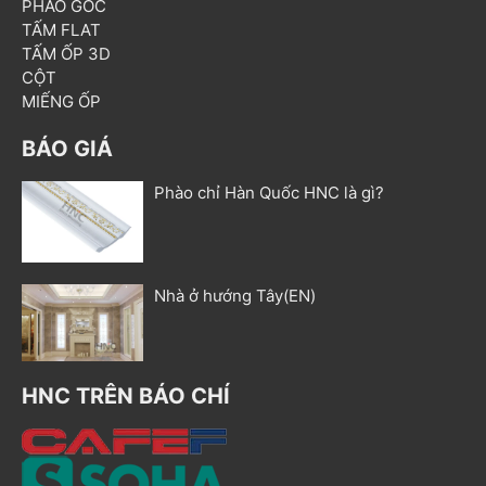
PHÀO GÓC
TẤM FLAT
TẤM ỐP 3D
CỘT
MIẾNG ỐP
BÁO GIÁ
Phào chỉ Hàn Quốc HNC là gì?
Nhà ở hướng Tây(EN)
HNC TRÊN BÁO CHÍ