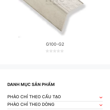
G100-G2
0
o
u
t
o
f
5
DANH MỤC SẢN PHẨM
PHÀO CHỈ THEO CẤU TẠO
PHÀO CHỈ THEO DÒNG