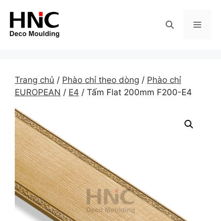
Skip
to
MEN
content
Trang chủ
/
Phào chỉ theo dòng
/
Phào chỉ
EUROPEAN
/
E4
/ Tấm Flat 200mm F200-E4