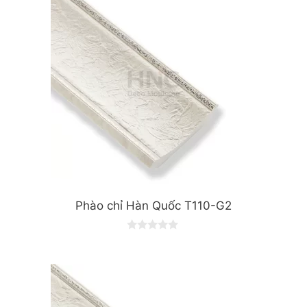
Phào chỉ Hàn Quốc T110-G2
0
o
u
t
o
f
5