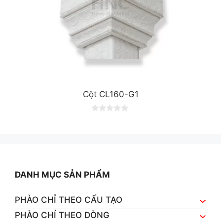
Cột CL160-G1
0
o
u
t
o
f
5
DANH MỤC SẢN PHẨM
PHÀO CHỈ THEO CẤU TẠO
PHÀO CHỈ THEO DÒNG