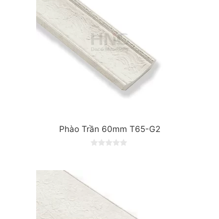
Phào Trần 60mm T65-G2
0
o
u
t
o
f
5