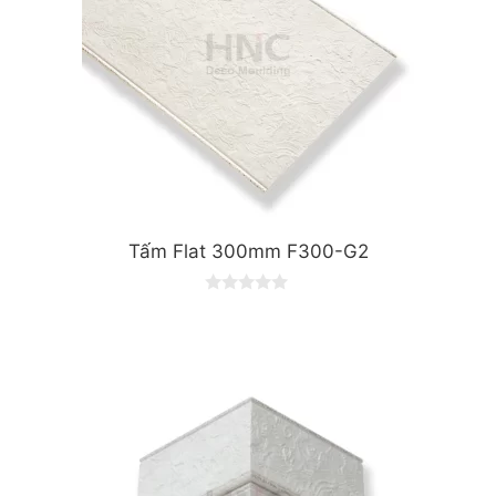
Tấm Flat 300mm F300-G2
0
o
u
t
o
f
5