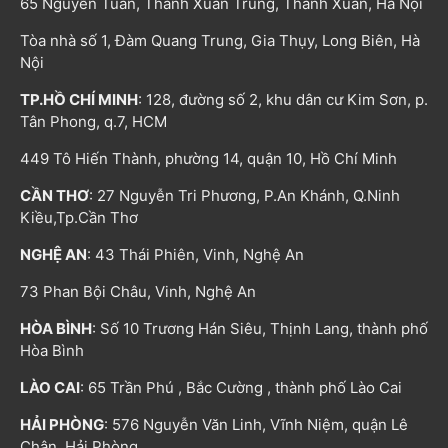
65 Nguyễn Tuân, Thanh Xuân Trung, Thanh Xuân, Hà Nội
Tòa nhà số 1, Đàm Quang Trung, Gia Thụy, Long Biên, Hà
Nội
TP.HỒ CHÍ MINH
: 128, đường số 2, khu dân cư Kim Sơn, p.
Tân Phong, q.7, HCM
449 Tô Hiến Thành, phường 14, quận 10, Hồ Chí Minh
CẦN THƠ
: 27 Nguyễn Tri Phương, P.An Khánh, Q.Ninh
Kiều,Tp.Cần Thơ
NGHỆ AN
: 43 Thái Phiên, Vinh, Nghệ An
73 Phan Bội Châu, Vinh, Nghệ An
HÒA BÌNH
: Số 10 Trương Hán Siêu, Thịnh Lang, thành phố
Hòa Bình
LÀO CAI
: 65 Trần Phú , Bắc Cường , thành phố Lào Cai
HẢI PHÒNG
: 576 Nguyễn Văn Linh, Vĩnh Niệm, quận Lê
Chân, Hải Phòng