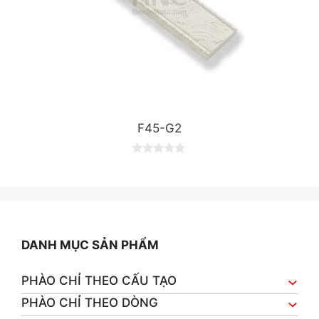
F45-G2
0
o
u
t
o
f
5
DANH MỤC SẢN PHẨM
PHÀO CHỈ THEO CẤU TẠO
PHÀO CHỈ THEO DÒNG