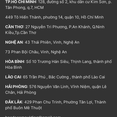
TP.HỒ CHÍ MINH
: 128, đường số 2, khu dân cư Kim Sơn, p.
Tân Phong, q.7, HCM
449 Tô Hiến Thành, phường 14, quận 10, Hồ Chí Minh
CẦN THƠ
: 27 Nguyễn Tri Phương, P.An Khánh, Q.Ninh
Kiều,Tp.Cần Thơ
NGHỆ AN
: 43 Thái Phiên, Vinh, Nghệ An
73 Phan Bội Châu, Vinh, Nghệ An
HÒA BÌNH
: Số 10 Trương Hán Siêu, Thịnh Lang, thành phố
Hòa Bình
LÀO CAI
: 65 Trần Phú , Bắc Cường , thành phố Lào Cai
HẢI PHÒNG
: 576 Nguyễn Văn Linh, Vĩnh Niệm, quận Lê
Chân, Hải Phòng
ĐẮK LẮK
: 429 Phan Chu Trinh, Phường Tân Lợi, Thành
phố Buôn Mê Thuột