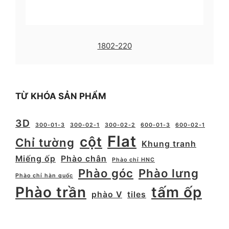
1802-220
TỪ KHÓA SẢN PHẨM
3D
300-01-3
300-02-1
300-02-2
600-01-3
600-02-1
Flat
cột
Chỉ tường
Khung tranh
Miếng ốp
Phào chân
Phào chỉ HNC
Phào góc
Phào lưng
Phào chỉ hàn quốc
Phào trần
tấm ốp
phào V
tiles