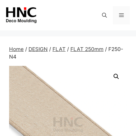
Skip
to
MEN
content
Home
/
DESIGN
/
FLAT
/
FLAT 250mm
/ F250-
N4