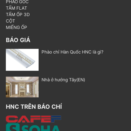
PHÀO GÓC
TẤM FLAT
TẤM ỐP 3D
CỘT
MIẾNG ỐP
BÁO GIÁ
Phào chỉ Hàn Quốc HNC là gì?
Nhà ở hướng Tây(EN)
HNC TRÊN BÁO CHÍ