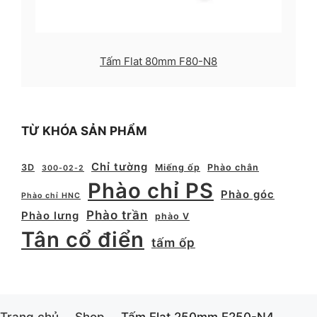
Tấm Flat 80mm F80-N8
TỪ KHÓA SẢN PHẨM
Chỉ tường
3D
Miếng ốp
Phào chân
300-02-2
Phào chỉ PS
Phào góc
Phào chỉ HNC
Phào trần
Phào lưng
phào V
Tân cổ điển
tấm ốp
Trang chủ
Shop
Tấm Flat 250mm F250-N4