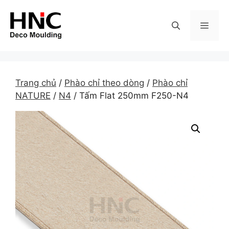
Skip
to
MEN
content
Trang chủ
/
Phào chỉ theo dòng
/
Phào chỉ
NATURE
/
N4
/ Tấm Flat 250mm F250-N4