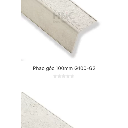
Phào góc 100mm G100-G2
0
o
u
t
o
f
5