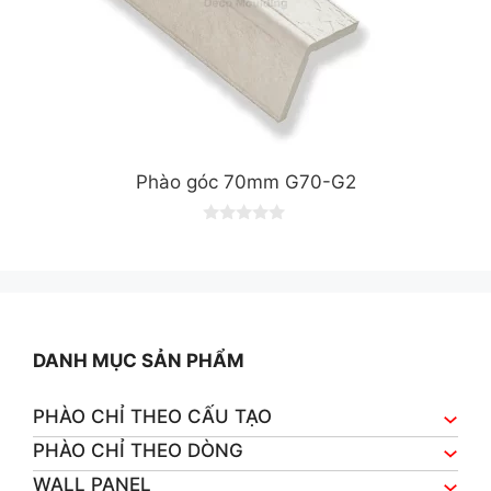
Phào góc 70mm G70-G2
0
o
u
t
o
f
5
DANH MỤC SẢN PHẨM
PHÀO CHỈ THEO CẤU TẠO
PHÀO CHỈ THEO DÒNG
WALL PANEL