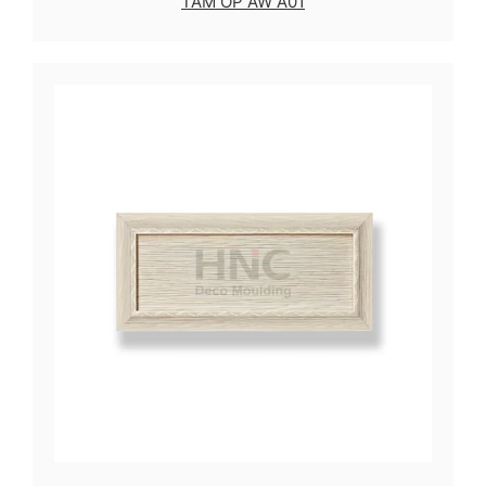
TẤM ỐP AW A01