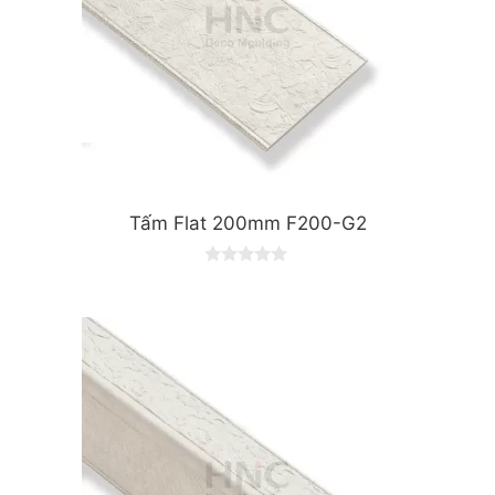
Tấm Flat 200mm F200-G2
0
o
u
t
o
f
5