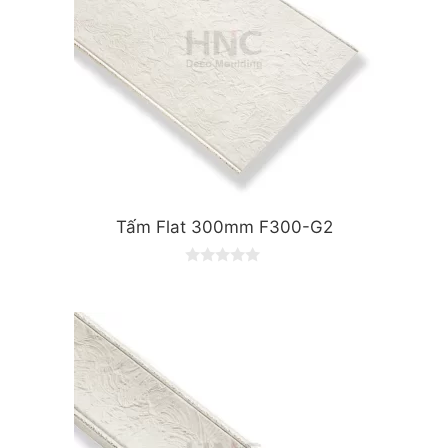
Tấm Flat 300mm F300-G2
0
o
u
t
o
f
5