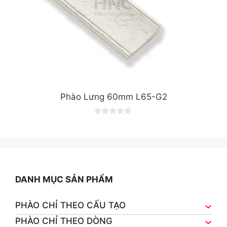
Phào Lưng 60mm L65-G2
0
o
u
t
o
f
5
DANH MỤC SẢN PHẨM
PHÀO CHỈ THEO CẤU TẠO
PHÀO CHỈ THEO DÒNG