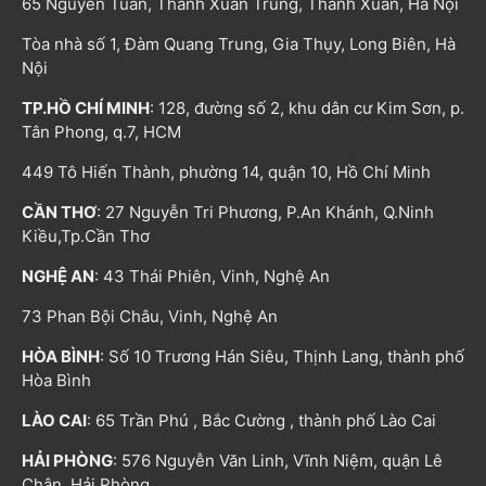
65 Nguyễn Tuân, Thanh Xuân Trung, Thanh Xuân, Hà Nội
Tòa nhà số 1, Đàm Quang Trung, Gia Thụy, Long Biên, Hà
Nội
TP.HỒ CHÍ MINH
: 128, đường số 2, khu dân cư Kim Sơn, p.
Tân Phong, q.7, HCM
449 Tô Hiến Thành, phường 14, quận 10, Hồ Chí Minh
CẦN THƠ
: 27 Nguyễn Tri Phương, P.An Khánh, Q.Ninh
Kiều,Tp.Cần Thơ
NGHỆ AN
: 43 Thái Phiên, Vinh, Nghệ An
73 Phan Bội Châu, Vinh, Nghệ An
HÒA BÌNH
: Số 10 Trương Hán Siêu, Thịnh Lang, thành phố
Hòa Bình
LÀO CAI
: 65 Trần Phú , Bắc Cường , thành phố Lào Cai
HẢI PHÒNG
: 576 Nguyễn Văn Linh, Vĩnh Niệm, quận Lê
Chân, Hải Phòng