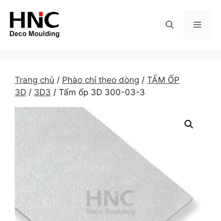
Skip
to
MEN
content
Trang chủ
/
Phào chỉ theo dòng
/
TẤM ỐP
3D
/
3D3
/ Tấm ốp 3D 300-03-3