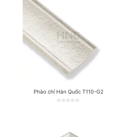
Phào chỉ Hàn Quốc T110-G2
0
o
u
t
o
f
5