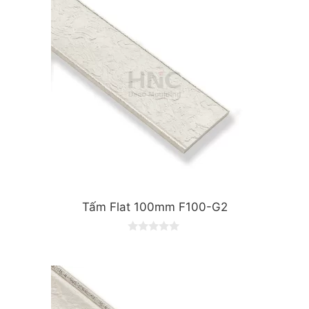
Tấm Flat 100mm F100-G2
0
o
u
t
o
f
5