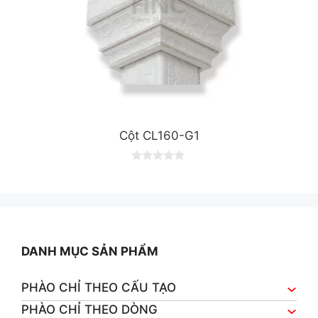
Cột CL160-G1
0
o
u
t
o
f
5
DANH MỤC SẢN PHẨM
PHÀO CHỈ THEO CẤU TẠO
PHÀO CHỈ THEO DÒNG