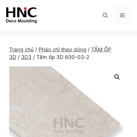
Skip
to
MEN
content
Trang chủ
/
Phào chỉ theo dòng
/
TẤM ỐP
3D
/
3D3
/ Tấm ốp 3D 600-03-2