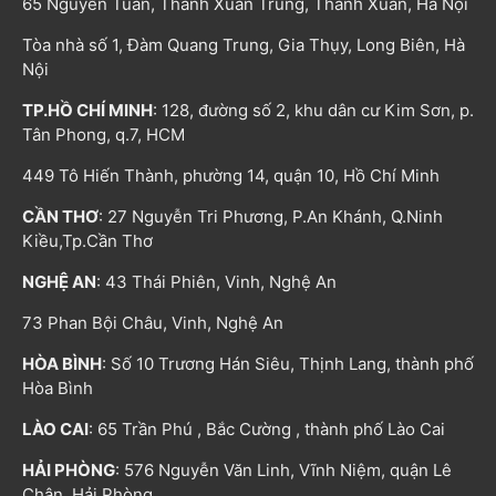
65 Nguyễn Tuân, Thanh Xuân Trung, Thanh Xuân, Hà Nội
Tòa nhà số 1, Đàm Quang Trung, Gia Thụy, Long Biên, Hà
Nội
TP.HỒ CHÍ MINH
: 128, đường số 2, khu dân cư Kim Sơn, p.
Tân Phong, q.7, HCM
449 Tô Hiến Thành, phường 14, quận 10, Hồ Chí Minh
CẦN THƠ
: 27 Nguyễn Tri Phương, P.An Khánh, Q.Ninh
Kiều,Tp.Cần Thơ
NGHỆ AN
: 43 Thái Phiên, Vinh, Nghệ An
73 Phan Bội Châu, Vinh, Nghệ An
HÒA BÌNH
: Số 10 Trương Hán Siêu, Thịnh Lang, thành phố
Hòa Bình
LÀO CAI
: 65 Trần Phú , Bắc Cường , thành phố Lào Cai
HẢI PHÒNG
: 576 Nguyễn Văn Linh, Vĩnh Niệm, quận Lê
Chân, Hải Phòng