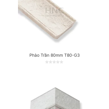
Phào Trần 80mm T80-G3
0
o
u
t
o
f
5