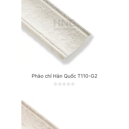
Phào chỉ Hàn Quốc T110-G2
0
o
u
t
o
f
5