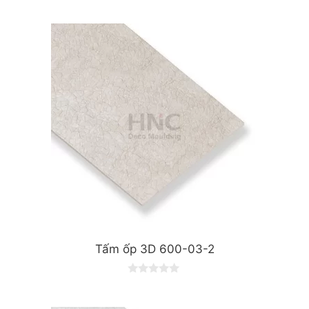
o
u
t
o
f
5
Tấm ốp 3D 600-03-2
0
o
u