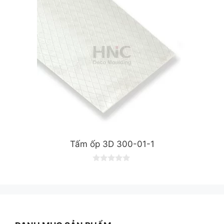
5
Tấm ốp 3D 300-01-1
0
o
u
t
o
f
5