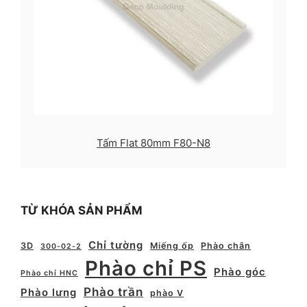
Tấm Flat 80mm F80-N8
TỪ KHÓA SẢN PHẨM
Chỉ tường
3D
Miếng ốp
Phào chân
300-02-2
Phào chỉ PS
Phào góc
Phào chỉ HNC
Phào trần
Phào lưng
phào V