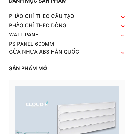
DANH MỤC SẢN PHẨM
PHÀO CHỈ THEO CẤU TẠO
PHÀO CHỈ THEO DÒNG
WALL PANEL
PS PANEL 600MM
CỬA NHỰA ABS HÀN QUỐC
SẢN PHẨM MỚI