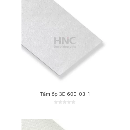
t
o
f
5
Tấm ốp 3D 600-03-1
0
o
u
t
o
f