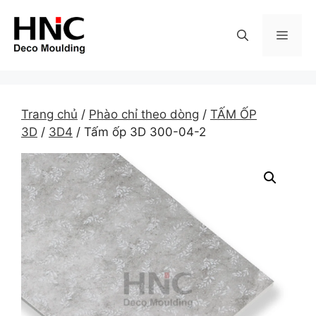
Skip
to
MEN
content
Trang chủ
/
Phào chỉ theo dòng
/
TẤM ỐP
3D
/
3D4
/ Tấm ốp 3D 300-04-2