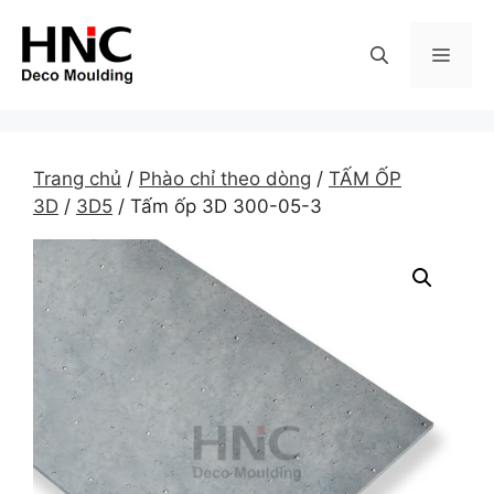
Skip
to
MEN
content
Trang chủ
/
Phào chỉ theo dòng
/
TẤM ỐP
3D
/
3D5
/ Tấm ốp 3D 300-05-3