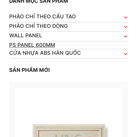
DANH MỤC SẢN PHẨM
PHÀO CHỈ THEO CẤU TẠO
PHÀO CHỈ THEO DÒNG
WALL PANEL
PS PANEL 600MM
CỬA NHỰA ABS HÀN QUỐC
SẢN PHẨM MỚI