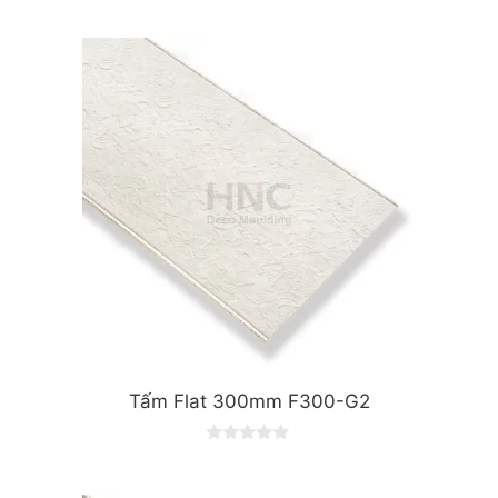
o
u
t
o
f
5
Tấm Flat 300mm F300-G2
0
o
u