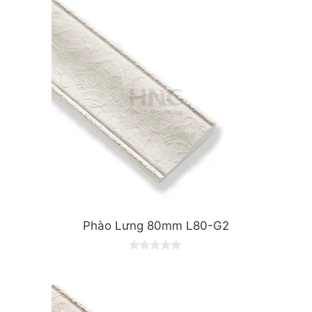
t
o
f
5
Phào Lưng 80mm L80-G2
0
o
u
t
o
f