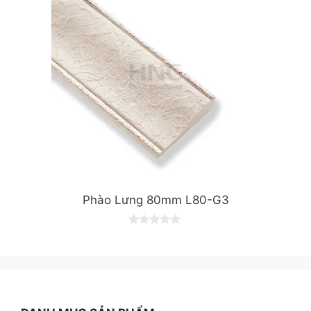
5
Phào Lưng 80mm L80-G3
0
o
u
t
o
f
5