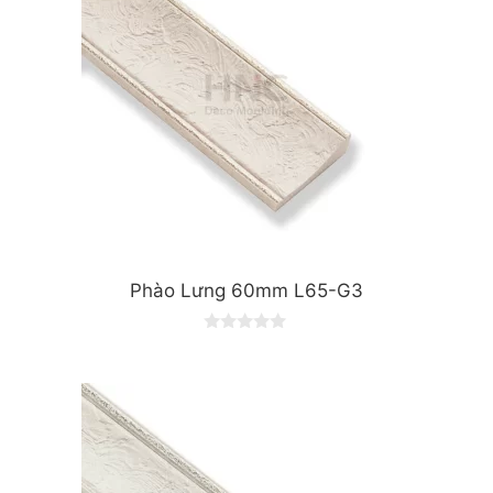
Phào Lưng 60mm L65-G3
0
o
u
t
o
f
5