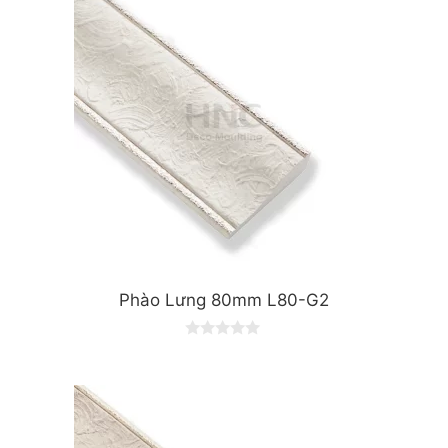
Phào Lưng 80mm L80-G2
0
o
u
t
o
f
5