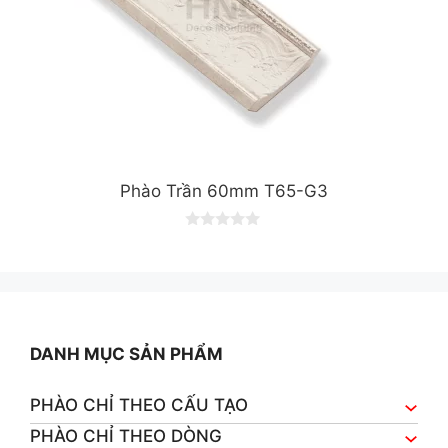
Phào Trần 60mm T65-G3
0
o
u
t
o
f
5
DANH MỤC SẢN PHẨM
PHÀO CHỈ THEO CẤU TẠO
PHÀO CHỈ THEO DÒNG