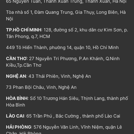
65 Nguyễn Tuân, Thanh Xuân Trung, Thanh Xuân, Hà Nội
Tòa nhà số 1, Đàm Quang Trung, Gia Thụy, Long Biên, Hà
Nội
TP.HỒ CHÍ MINH
: 128, đường số 2, khu dân cư Kim Sơn, p.
Tân Phong, q.7, HCM
449 Tô Hiến Thành, phường 14, quận 10, Hồ Chí Minh
CẦN THƠ
: 27 Nguyễn Tri Phương, P.An Khánh, Q.Ninh
Kiều,Tp.Cần Thơ
NGHỆ AN
: 43 Thái Phiên, Vinh, Nghệ An
73 Phan Bội Châu, Vinh, Nghệ An
HÒA BÌNH
: Số 10 Trương Hán Siêu, Thịnh Lang, thành phố
Hòa Bình
LÀO CAI
: 65 Trần Phú , Bắc Cường , thành phố Lào Cai
HẢI PHÒNG
: 576 Nguyễn Văn Linh, Vĩnh Niệm, quận Lê
Chân, Hải Phòng