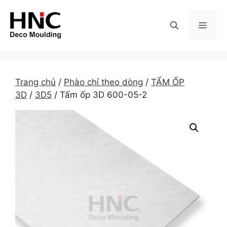
Skip
to
MEN
content
Trang chủ
/
Phào chỉ theo dòng
/
TẤM ỐP
3D
/
3D5
/ Tấm ốp 3D 600-05-2