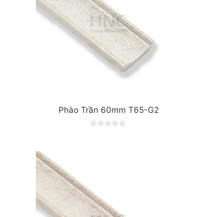
Phào Trần 60mm T65-G2
0
o
u
t
o
f
5