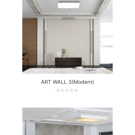
ART WALL 3(Modern)
0
o
u
t
o
f
5