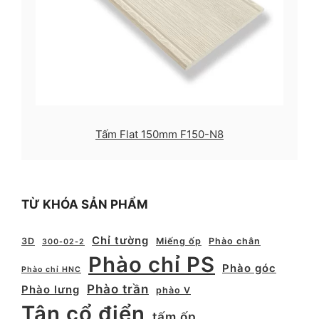
Tấm Flat 150mm F150-N8
TỪ KHÓA SẢN PHẨM
Chỉ tường
3D
Miếng ốp
Phào chân
300-02-2
Phào chỉ PS
Phào góc
Phào chỉ HNC
Phào trần
Phào lưng
phào V
Tân cổ điển
tấm ốp