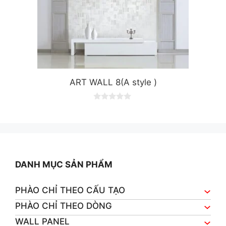
ART WALL 8(A style )
0
o
u
t
o
f
5
DANH MỤC SẢN PHẨM
PHÀO CHỈ THEO CẤU TẠO
PHÀO CHỈ THEO DÒNG
WALL PANEL