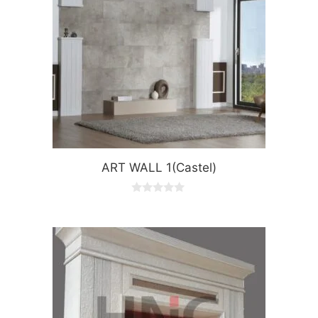
ART WALL 1(Castel)
0
o
u
t
o
f
5