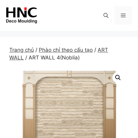
Skip
to
MEN
content
Trang chủ
/
Phào chỉ theo cấu tạo
/
ART
WALL
/ ART WALL 4(Noblia)