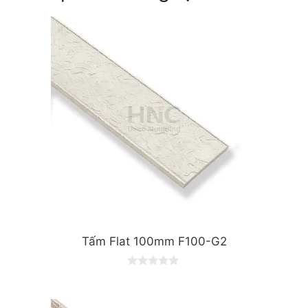
Tấm Flat 100mm F100-G2
0
o
u
t