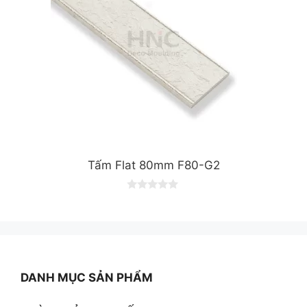
Tấm Flat 80mm F80-G2
0
o
u
t
o
f
5
DANH MỤC SẢN PHẨM