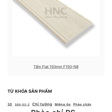
Tấm Flat 150mm F150-N8
TỪ KHÓA SẢN PHẨM
Chỉ tường
3D
Miếng ốp
Phào chân
300-02-2