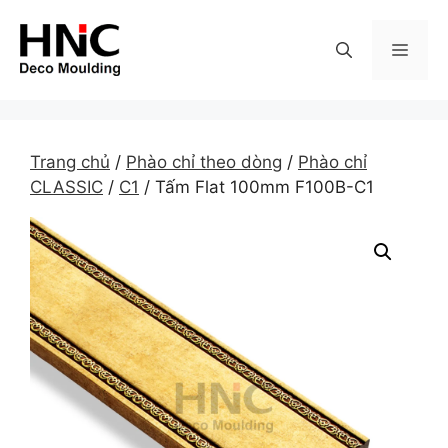
Skip
to
MEN
content
Trang chủ
/
Phào chỉ theo dòng
/
Phào chỉ
CLASSIC
/
C1
/ Tấm Flat 100mm F100B-C1