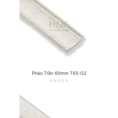
Phào Trần 60mm T65-G2
0
o
u
t
o
f
5