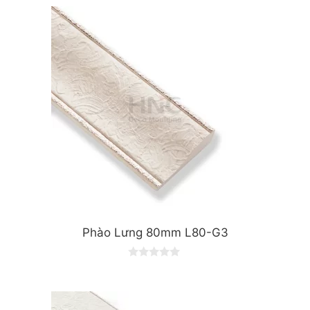
Phào Lưng 80mm L80-G3
0
o
u
t
o