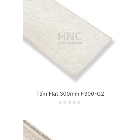
f
5
Tấm Flat 300mm F300-G2
0
o
u
t
o
f
5