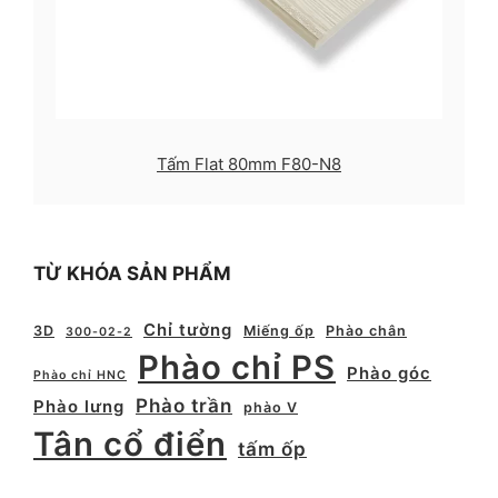
Tấm Flat 80mm F80-N8
TỪ KHÓA SẢN PHẨM
Chỉ tường
3D
Miếng ốp
Phào chân
300-02-2
Phào chỉ PS
Phào góc
Phào chỉ HNC
Phào trần
Phào lưng
phào V
Tân cổ điển
tấm ốp