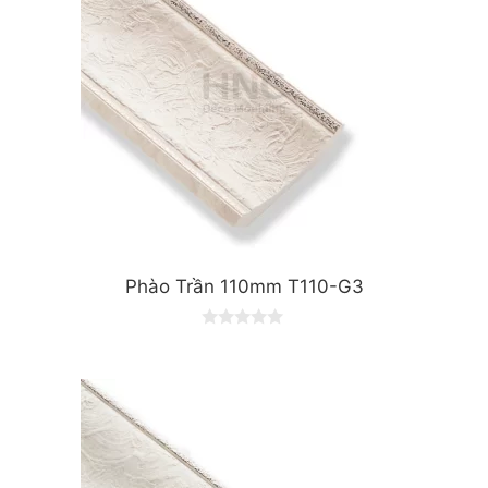
Phào Trần 110mm T110-G3
0
o
u
t
o
f
5