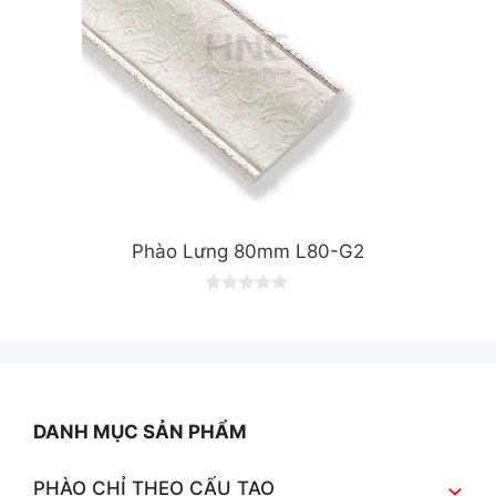
Phào Lưng 80mm L80-G2
0
o
u
t
o
f
5
DANH MỤC SẢN PHẨM
PHÀO CHỈ THEO CẤU TẠO