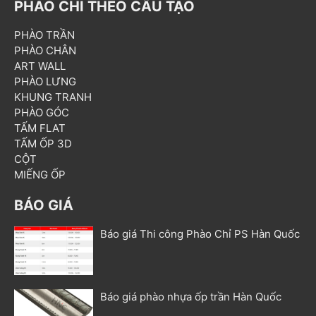
PHÀO CHỈ THEO CẤU TẠO
PHÀO TRẦN
PHÀO CHÂN
ART WALL
PHÀO LƯNG
KHUNG TRANH
PHÀO GÓC
TẤM FLAT
TẤM ỐP 3D
CỘT
MIẾNG ỐP
BÁO GIÁ
Báo giá Thi công Phào Chỉ PS Hàn Quốc
Báo giá phào nhựa ốp trần Hàn Quốc