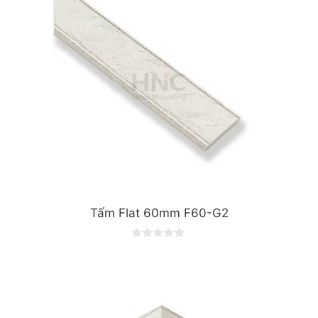
f
5
Tấm Flat 60mm F60-G2
0
o
u
t
o
f
5