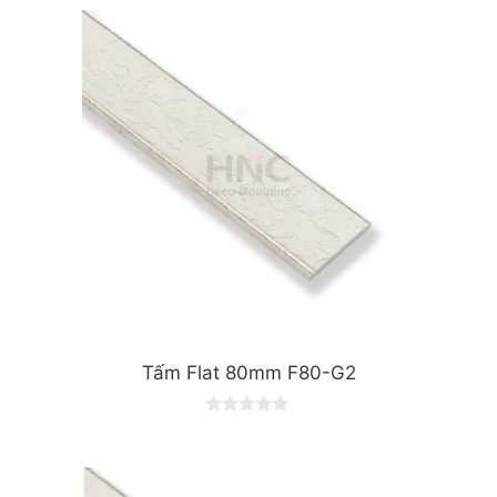
Tấm Flat 80mm F80-G2
0
o
u
t
o