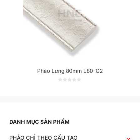
Phào Lưng 80mm L80-G2
0
o
u
t
o
f
5
DANH MỤC SẢN PHẨM
PHÀO CHỈ THEO CẤU TẠO