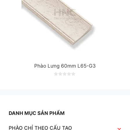
Phào Lưng 60mm L65-G3
0
o
u
t
o
f
5
DANH MỤC SẢN PHẨM
PHÀO CHỈ THEO CẤU TẠO