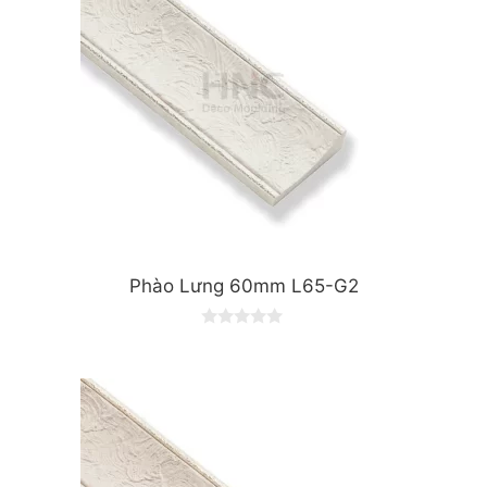
Phào Lưng 60mm L65-G2
0
o
u
t
o
f
5