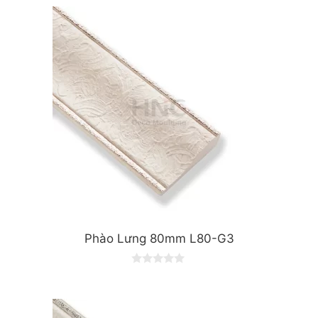
Phào Lưng 80mm L80-G3
0
o
u
t
o