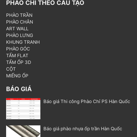
PHÀO CHỈ THEO CẤU TẠO
PHÀO TRẦN
PHÀO CHÂN
ART WALL
PHÀO LƯNG
KHUNG TRANH
PHÀO GÓC
TẤM FLAT
TẤM ỐP 3D
CỘT
MIẾNG ỐP
BÁO GIÁ
Báo giá Thi công Phào Chỉ PS Hàn Quốc
Báo giá phào nhựa ốp trần Hàn Quốc