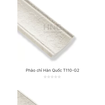
f
5
Phào chỉ Hàn Quốc T110-G2
0
o
u
t
o
f
5