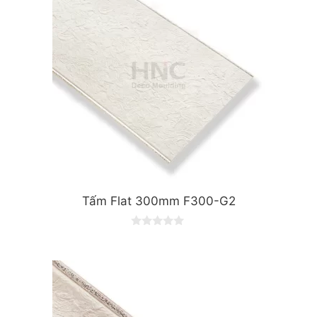
5
Tấm Flat 300mm F300-G2
0
o
u
t
o
f
5