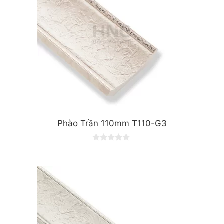
Phào Trần 110mm T110-G3
0
o
u
t
o
f
5