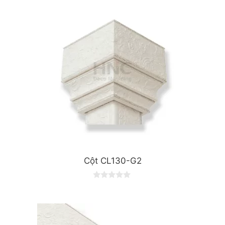
Cột CL130-G2
0
o
u
t
o
f