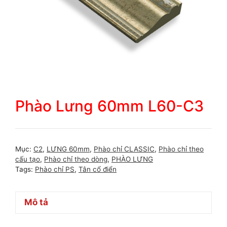
Phào Lưng 60mm L60-C3
Mục:
C2
,
LƯNG 60mm
,
Phào chỉ CLASSIC
,
Phào chỉ theo
cấu tạo
,
Phào chỉ theo dòng
,
PHÀO LƯNG
Tags:
Phào chỉ PS
,
Tân cổ điển
Mô tả