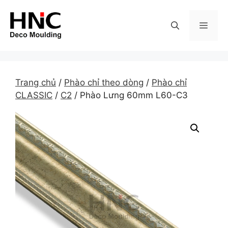
Skip
to
MEN
content
Trang chủ
/
Phào chỉ theo dòng
/
Phào chỉ
CLASSIC
/
C2
/ Phào Lưng 60mm L60-C3