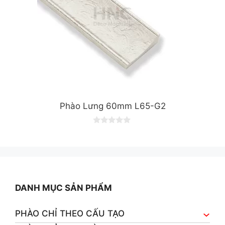
Phào Lưng 60mm L65-G2
0
o
u
t
o
f
5
DANH MỤC SẢN PHẨM
PHÀO CHỈ THEO CẤU TẠO