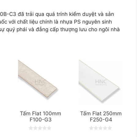
B-C3 đã trải qua quá trính kiểm duyệt và sản
ốc với chất liệu chính là nhựa PS nguyên sinh
 quý phái và đẳng cấp thượng lưu cho ngôi nhà
Tấm Flat 100mm
Tấm Flat 250mm
F100-G3
F250-G4
0
0