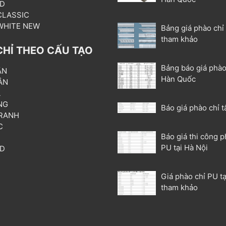
3D
 CLASSIC
 WHITE NEW
Bảng giá phào chỉ
tham khảo
CHỈ THEO CẤU TẠO
Bảng báo giá phào
ẦN
Hàn Quốc
ÂN
L
NG
Báo giá phào chỉ t
RANH
C
Báo giá thi công p
T
PU tại Hà Nội
3D
P
Giá phào chỉ PU tạ
tham khảo