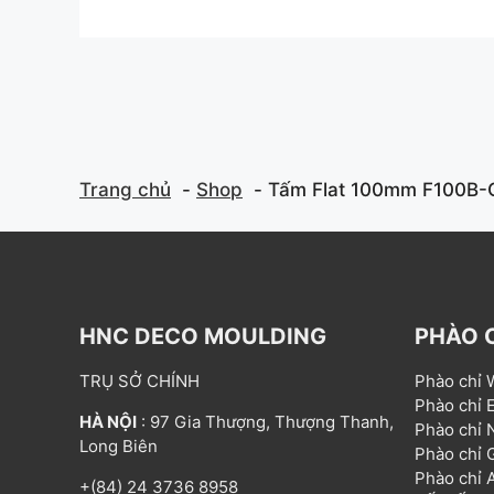
o
o
u
u
t
t
o
o
f
f
5
5
Trang chủ
Shop
Tấm Flat 100mm F100B-
HNC DECO MOULDING
PHÀO 
TRỤ SỞ CHÍNH
Phào chỉ
Phào chỉ
HÀ NỘI
: 97 Gia Thượng, Thượng Thanh,
Phào chỉ
Long Biên
Phào chỉ
Phào chỉ
+(84) 24 3736 8958