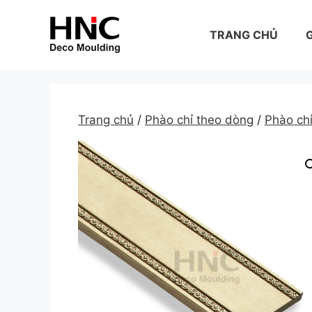
Skip
to
TRANG CHỦ
G
content
Trang chủ
/
Phào chỉ theo dòng
/
Phào ch