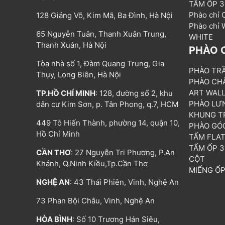
TẤM ỐP 
Phào chỉ
128 Giảng Võ, Kim Mã, Ba Đình, Hà Nội
Phào chỉ
65 Nguyễn Tuân, Thanh Xuân Trung,
WHITE
Thanh Xuân, Hà Nội
PHÀO 
Tòa nhà số 1, Đàm Quang Trung, Gia
PHÀO TR
Thụy, Long Biên, Hà Nội
PHÀO CH
ART WAL
TP.HỒ CHÍ MINH
: 128, đường số 2, khu
PHÀO LƯ
dân cư Kim Sơn, p. Tân Phong, q.7, HCM
KHUNG T
449 Tô Hiến Thành, phường 14, quận 10,
PHÀO GÓ
Hồ Chí Minh
TẤM FLA
TẤM ỐP 
CẦN THƠ
: 27 Nguyễn Tri Phương, P.An
CỘT
Khánh, Q.Ninh Kiều,Tp.Cần Thơ
MIẾNG Ố
NGHỆ AN
: 43 Thái Phiên, Vinh, Nghệ An
73 Phan Bội Châu, Vinh, Nghệ An
HÒA BÌNH
: Số 10 Trương Hán Siêu,