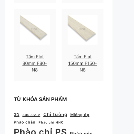
Tấm Flat
Tấm Flat
80mm F80-
150mm F150-
N8
N8
TỪ KHÓA SẢN PHẨM
Chỉ tường
3D
Miếng ốp
300-02-2
Phào chân
Phào chỉ HNC
Phào chỉ PS
Phào góc