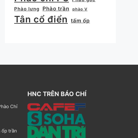
Phào trần
Phào lưng
phào V
Tân cổ điển
tấm ốp
HNC TRÊN BÁO CHÍ
Phào Chỉ
 ốp trần