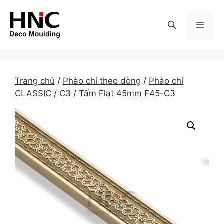
Skip
to
MEN
content
Trang chủ
/
Phào chỉ theo dòng
/
Phào chỉ
CLASSIC
/
C3
/ Tấm Flat 45mm F45-C3