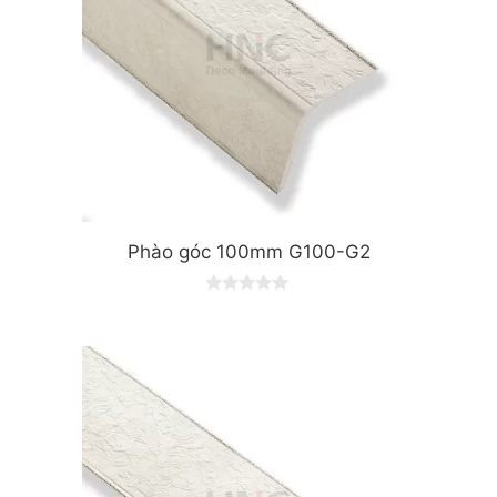
Phào góc 100mm G100-G2
0
o
u
t
o
f
5