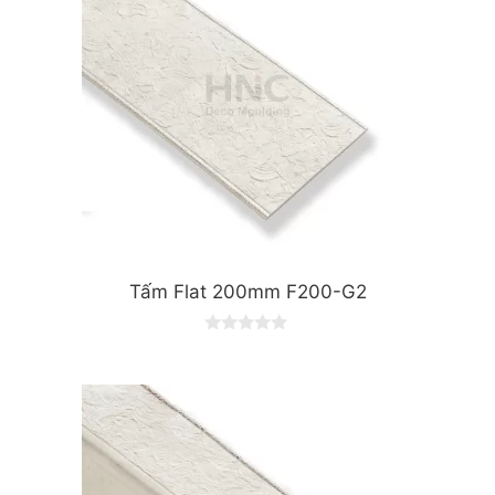
Tấm Flat 200mm F200-G2
0
o
u
t
o
f
5