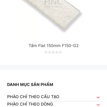
Tấm Flat 150mm F150-G2
0
o
u
t
o
f
5
DANH MỤC SẢN PHẨM
PHÀO CHỈ THEO CẤU TẠO
PHÀO CHỈ THEO DÒNG