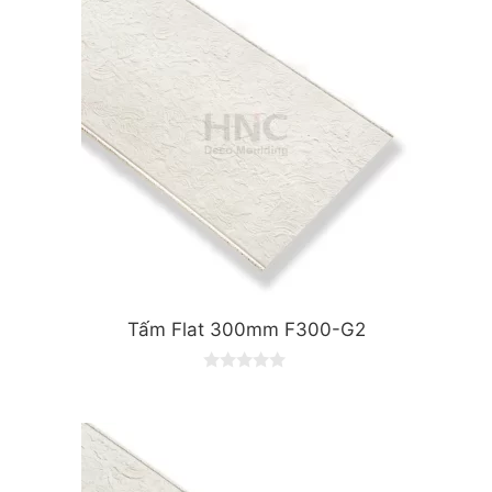
Tấm Flat 300mm F300-G2
0
o
u
t
o
f
5