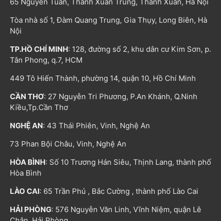
65 Nguyễn Tuân, Thanh Xuân Trung, Thanh Xuân, Hà Nội
Tòa nhà số 1, Đàm Quang Trung, Gia Thụy, Long Biên, Hà
Nội
TP.HỒ CHÍ MINH
: 128, đường số 2, khu dân cư Kim Sơn, p.
Tân Phong, q.7, HCM
449 Tô Hiến Thành, phường 14, quận 10, Hồ Chí Minh
CẦN THƠ
: 27 Nguyễn Tri Phương, P.An Khánh, Q.Ninh
Kiều,Tp.Cần Thơ
NGHỆ AN
: 43 Thái Phiên, Vinh, Nghệ An
73 Phan Bội Châu, Vinh, Nghệ An
HÒA BÌNH
: Số 10 Trương Hán Siêu, Thịnh Lang, thành phố
Hòa Bình
LÀO CAI
: 65 Trần Phú , Bắc Cường , thành phố Lào Cai
HẢI PHÒNG
: 576 Nguyễn Văn Linh, Vĩnh Niệm, quận Lê
Chân, Hải Phòng