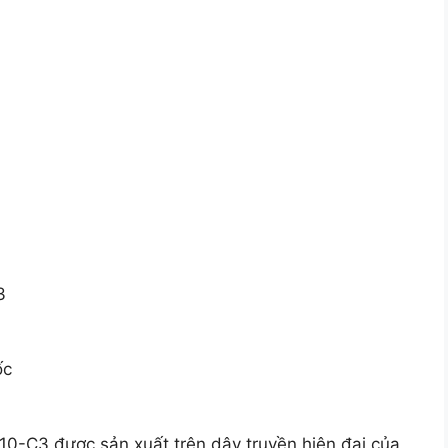
3
ốc
0-C3 được sản xuất trên dây truyền hiện đại của