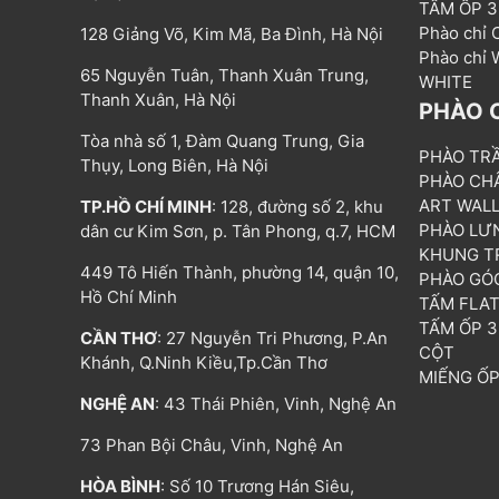
TẤM ỐP 
Phào chỉ
128 Giảng Võ, Kim Mã, Ba Đình, Hà Nội
Phào chỉ
65 Nguyễn Tuân, Thanh Xuân Trung,
WHITE
Thanh Xuân, Hà Nội
PHÀO 
Tòa nhà số 1, Đàm Quang Trung, Gia
PHÀO TR
Thụy, Long Biên, Hà Nội
PHÀO CH
ART WAL
TP.HỒ CHÍ MINH
: 128, đường số 2, khu
PHÀO LƯ
dân cư Kim Sơn, p. Tân Phong, q.7, HCM
KHUNG T
449 Tô Hiến Thành, phường 14, quận 10,
PHÀO GÓ
Hồ Chí Minh
TẤM FLA
TẤM ỐP 
CẦN THƠ
: 27 Nguyễn Tri Phương, P.An
CỘT
Khánh, Q.Ninh Kiều,Tp.Cần Thơ
MIẾNG Ố
NGHỆ AN
: 43 Thái Phiên, Vinh, Nghệ An
73 Phan Bội Châu, Vinh, Nghệ An
HÒA BÌNH
: Số 10 Trương Hán Siêu,