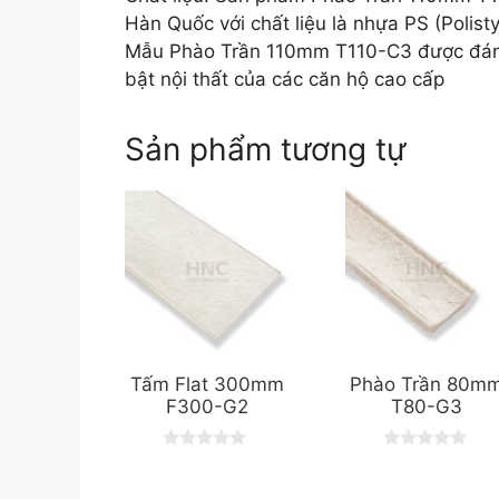
Hàn Quốc với chất liệu là nhựa PS (Polist
Mẫu Phào Trần 110mm T110-C3 được đánh 
bật nội thất của các căn hộ cao cấp
Sản phẩm tương tự
Tấm Flat 300mm
Phào Trần 80m
F300-G2
T80-G3
0
0
o
o
u
u