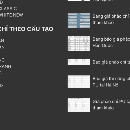
3D
 CLASSIC
 WHITE NEW
Bảng giá phào chỉ
tham khảo
CHỈ THEO CẤU TẠO
Bảng báo giá phào
ẦN
Hàn Quốc
ÂN
L
NG
Báo giá phào chỉ t
RANH
C
Báo giá thi công p
T
PU tại Hà Nội
3D
P
Giá phào chỉ PU tạ
tham khảo