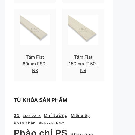
Tấm Flat
Tấm Flat
80mm F80-
150mm F150-
N8
N8
TỪ KHÓA SẢN PHẨM
Chỉ tường
3D
Miếng ốp
300-02-2
Phào chân
Phào chỉ HNC
Phào chỉ PS
Phào góc