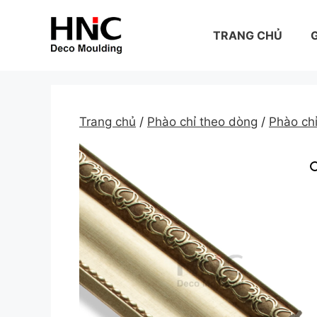
Skip
to
TRANG CHỦ
G
content
Trang chủ
/
Phào chỉ theo dòng
/
Phào ch