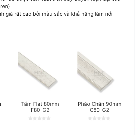
yren)
giá rất cao bởi màu sắc và khả năng làm nổi
m
Tấm Flat 80mm
Phào Chân 90mm
F80-G2
C80-G2
0
0
o
o
u
u