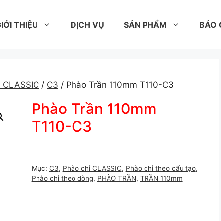
IỚI THIỆU
DỊCH VỤ
SẢN PHẨM
BÁO 
ỉ CLASSIC
/
C3
/ Phào Trần 110mm T110-C3
Phào Trần 110mm
T110-C3
Mục:
C3
,
Phào chỉ CLASSIC
,
Phào chỉ theo cấu tạo
,
Phào chỉ theo dòng
,
PHÀO TRẦN
,
TRẦN 110mm