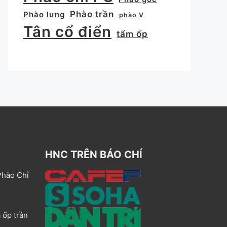
Phào trần
Phào lưng
phào V
Tân cổ điển
tấm ốp
HNC TRÊN BÁO CHÍ
Phào Chỉ
 ốp trần