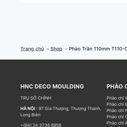
t
t
o
o
f
f
5
5
Trang chủ
Shop
Phào Trần 110mm T110-
HNC DECO MOULDING
PHÀO 
TRỤ SỞ CHÍNH
Phào chỉ
Phào chỉ
HÀ NỘI
: 97 Gia Thượng, Thượng Thanh,
Phào chỉ
Long Biên
Phào chỉ
Phào chỉ
+(84) 24 3736 8958