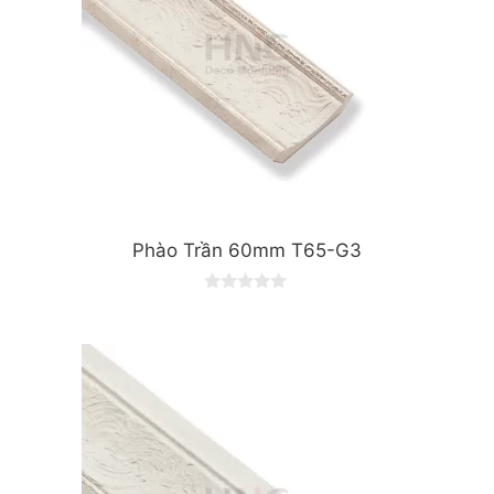
Phào Trần 60mm T65-G3
0
o
u
t
o
f
5