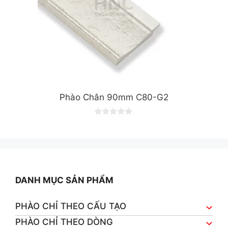
Phào Chân 90mm C80-G2
0
o
u
t
o
f
5
DANH MỤC SẢN PHẨM
PHÀO CHỈ THEO CẤU TẠO
PHÀO CHỈ THEO DÒNG