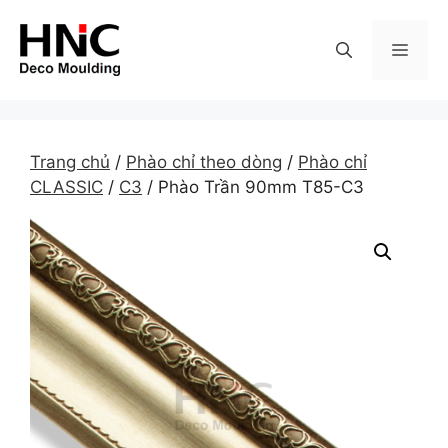
Skip
to
MEN
content
Trang chủ
/
Phào chỉ theo dòng
/
Phào chỉ
CLASSIC
/
C3
/ Phào Trần 90mm T85-C3