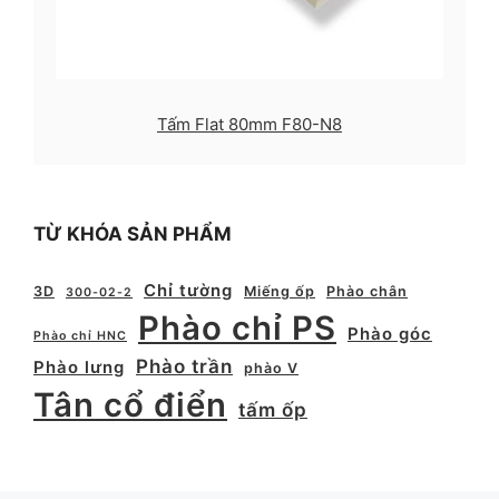
Tấm Flat 80mm F80-N8
TỪ KHÓA SẢN PHẨM
Chỉ tường
3D
Miếng ốp
Phào chân
300-02-2
Phào chỉ PS
Phào góc
Phào chỉ HNC
Phào trần
Phào lưng
phào V
Tân cổ điển
tấm ốp