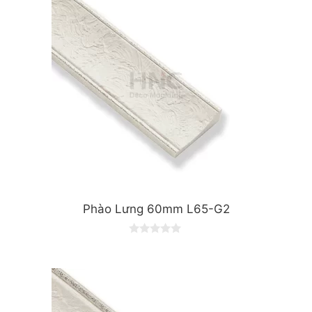
Phào Lưng 60mm L65-G2
0
o
u
t
o
f
5