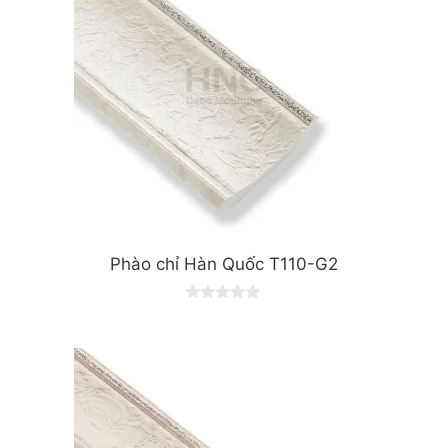
Phào chỉ Hàn Quốc T110-G2
0
o
u
t
o
f
5