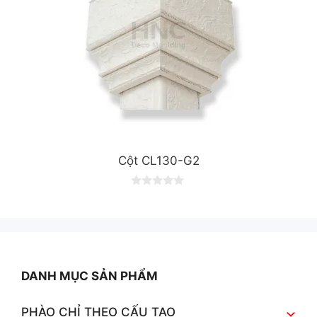
Cột CL130-G2
0
o
u
t
o
f
5
DANH MỤC SẢN PHẨM
PHÀO CHỈ THEO CẤU TẠO