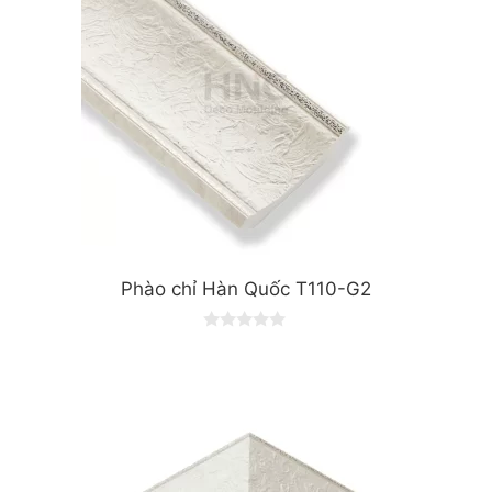
Phào chỉ Hàn Quốc T110-G2
0
o
u
t
o
f
5