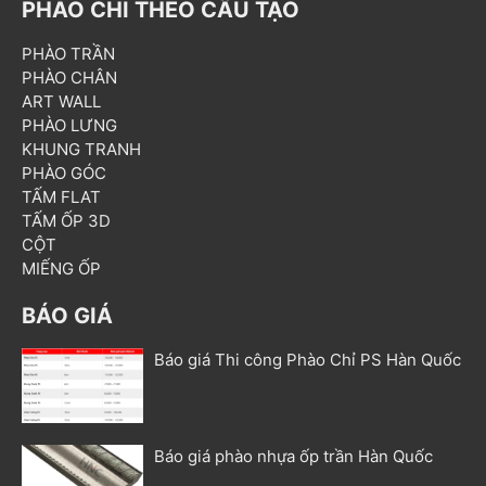
PHÀO CHỈ THEO CẤU TẠO
PHÀO TRẦN
PHÀO CHÂN
ART WALL
PHÀO LƯNG
KHUNG TRANH
PHÀO GÓC
TẤM FLAT
TẤM ỐP 3D
CỘT
MIẾNG ỐP
BÁO GIÁ
Báo giá Thi công Phào Chỉ PS Hàn Quốc
Báo giá phào nhựa ốp trần Hàn Quốc