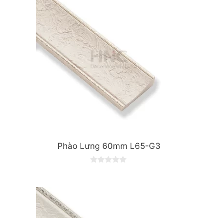
f
5
Phào Lưng 60mm L65-G3
0
o
u
t
o
f
5