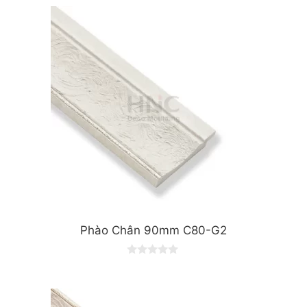
Phào Chân 90mm C80-G2
0
o
u
t
o