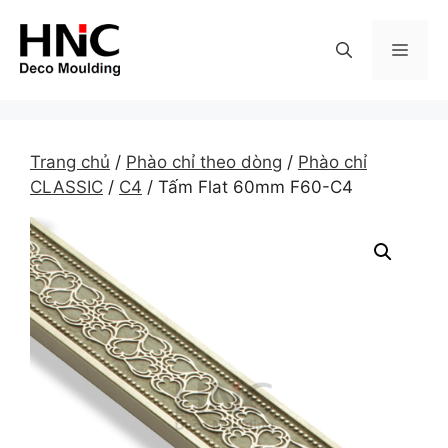
Skip
to
MEN
content
Trang chủ
/
Phào chỉ theo dòng
/
Phào chỉ
CLASSIC
/
C4
/ Tấm Flat 60mm F60-C4