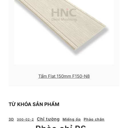
Tấm Flat 150mm F150-N8
TỪ KHÓA SẢN PHẨM
Chỉ tường
3D
Miếng ốp
Phào chân
300-02-2