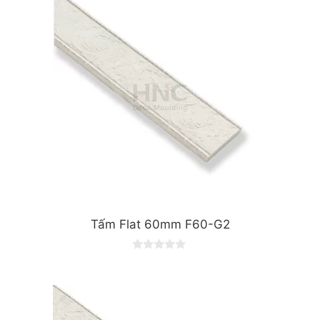
o
f
5
Tấm Flat 60mm F60-G2
0
o
u
t
o
f
5