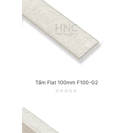
Tấm Flat 100mm F100-G2
0
o
u
t
o
f
5