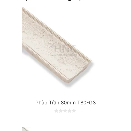
Phào Trần 80mm T80-G3
0
o
u
t