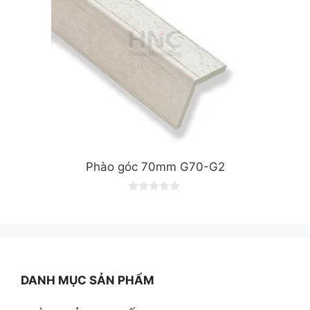
Phào góc 70mm G70-G2
0
o
u
t
o
f
5
DANH MỤC SẢN PHẨM