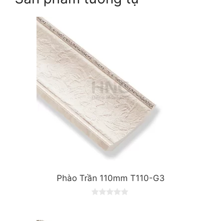
Phào Trần 110mm T110-G3
0
o
u