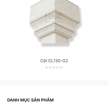
Cột CL130-G2
0
o
u
t
o
f
5
DANH MỤC SẢN PHẨM