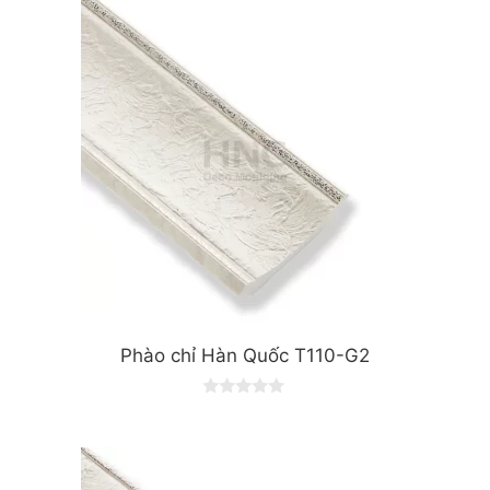
t
o
f
5
Phào chỉ Hàn Quốc T110-G2
0
o
u
t
o
f