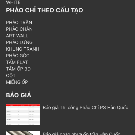
WHITE
PHÀO CHỈ THEO CẤU TẠO
PHÀO TRẦN
PHÀO CHÂN
ART WALL
PHÀO LƯNG
KHUNG TRANH
PHÀO GÓC
TẤM FLAT
TẤM ỐP 3D
CỘT
MIẾNG ỐP
BÁO GIÁ
Báo giá Thi công Phào Chỉ PS Hàn Quốc
Báo giá phào nhựa ốp trần Hàn Quốc