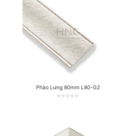
5
Phào Lưng 80mm L80-G2
0
o
u
t
o
f
5