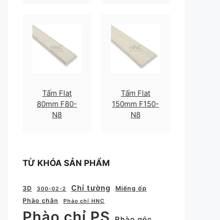
Tấm Flat
Tấm Flat
80mm F80-
150mm F150-
N8
N8
TỪ KHÓA SẢN PHẨM
Chỉ tường
3D
Miếng ốp
300-02-2
Phào chân
Phào chỉ HNC
Phào chỉ PS
Phào góc