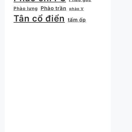
Phào trần
Phào lưng
phào V
Tân cổ điển
tấm ốp