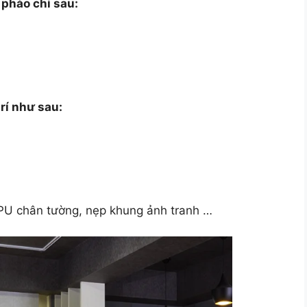
 phào chỉ sau:
trí như sau:
PU chân tường, nẹp khung ảnh tranh …