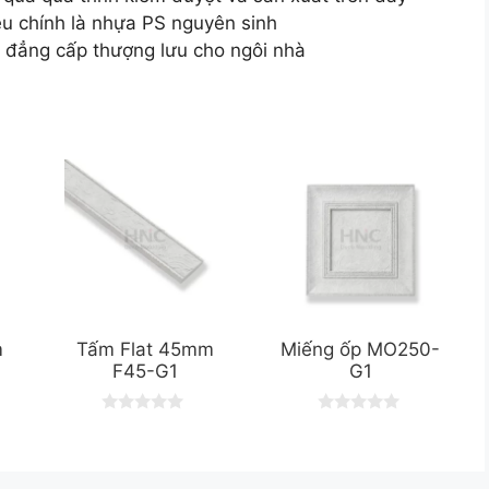
ệu chính là nhựa PS nguyên sinh
 đẳng cấp thượng lưu cho ngôi nhà
m
Tấm Flat 45mm
Miếng ốp MO250-
F45-G1
G1
0
0
o
o
u
u
t
t
o
o