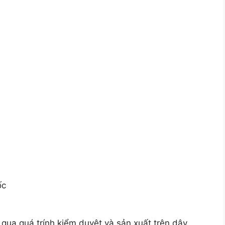
ốc
 qua quá trính kiểm duyệt và sản xuất trên dây