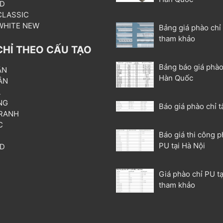
3D
 CLASSIC
 WHITE NEW
Bảng giá phào chỉ
tham khảo
CHỈ THEO CẤU TẠO
Bảng báo giá phào
ẦN
Hàn Quốc
ÂN
L
NG
Báo giá phào chỉ t
RANH
C
Báo giá thi công p
T
PU tại Hà Nội
3D
P
Giá phào chỉ PU tạ
tham khảo