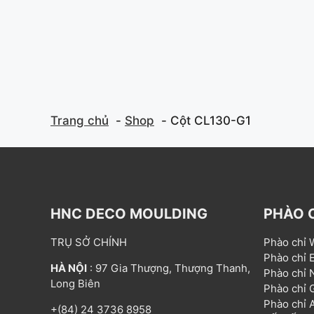
f
f
5
5
Trang chủ
Shop
Cột CL130-G1
HNC DECO MOULDING
PHÀO 
TRỤ SỞ CHÍNH
Phào chỉ
Phào chỉ
HÀ NỘI
: 97 Gia Thượng, Thượng Thanh,
Phào chỉ
Long Biên
Phào chỉ
Phào chỉ
+(84) 24 3736 8958