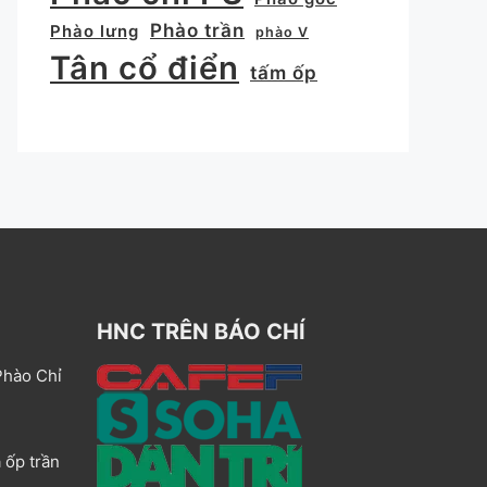
Phào trần
Phào lưng
phào V
Tân cổ điển
tấm ốp
HNC TRÊN BÁO CHÍ
Phào Chỉ
 ốp trần