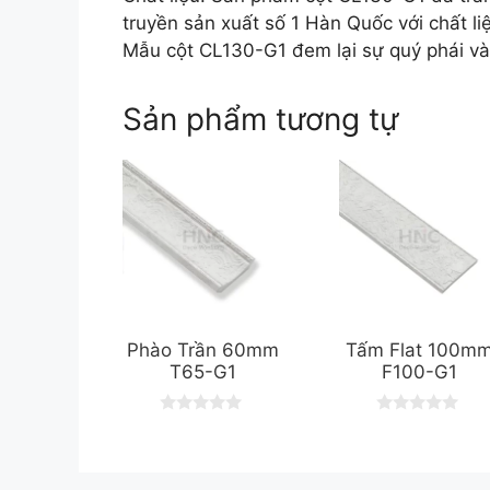
truyền sản xuất số 1 Hàn Quốc với chất li
Mẫu cột CL130-G1 đem lại sự quý phái và
Sản phẩm tương tự
Phào Trần 60mm
Tấm Flat 100m
T65-G1
F100-G1
0
0
o
o
u
u
t
t
o
o