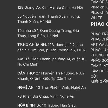
TẤM ỐP 
Phào chỉ
128 Giảng Võ, Kim Mã, Ba Đình, Hà Nội
Phào chỉ
65 Nguyễn Tuân, Thanh Xuân Trung,
WHITE
Thanh Xuân, Hà Nội
PHÀO 
Tòa nhà số 1, Đàm Quang Trung, Gia
PHÀO TR
Thụy, Long Biên, Hà Nội
PHÀO CH
ART WAL
TP.HỒ CHÍ MINH
: 128, đường số 2, khu
PHÀO LƯ
dân cư Kim Sơn, p. Tân Phong, q.7, HCM
KHUNG T
449 Tô Hiến Thành, phường 14, quận 10,
PHÀO GÓ
Hồ Chí Minh
TẤM FLA
TẤM ỐP 
CẦN THƠ
: 27 Nguyễn Tri Phương, P.An
CỘT
Khánh, Q.Ninh Kiều,Tp.Cần Thơ
MIẾNG Ố
NGHỆ AN
: 43 Thái Phiên, Vinh, Nghệ An
73 Phan Bội Châu, Vinh, Nghệ An
HÒA BÌNH
: Số 10 Trương Hán Siêu,