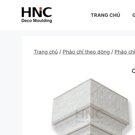
Skip
to
TRANG CHỦ
G
content
Trang chủ
/
Phào chỉ theo dòng
/
Phào ch