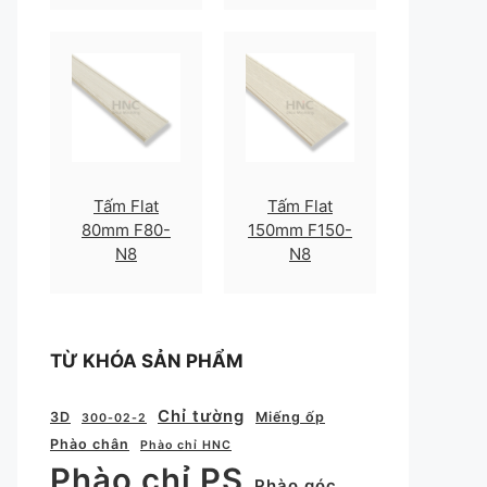
Tấm Flat
Tấm Flat
80mm F80-
150mm F150-
N8
N8
TỪ KHÓA SẢN PHẨM
Chỉ tường
3D
Miếng ốp
300-02-2
Phào chân
Phào chỉ HNC
Phào chỉ PS
Phào góc