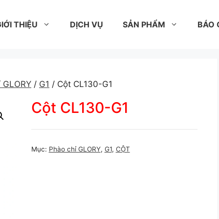
IỚI THIỆU
DỊCH VỤ
SẢN PHẨM
BÁO 
ỉ GLORY
/
G1
/ Cột CL130-G1
Cột CL130-G1
Mục:
Phào chỉ GLORY
,
G1
,
CỘT