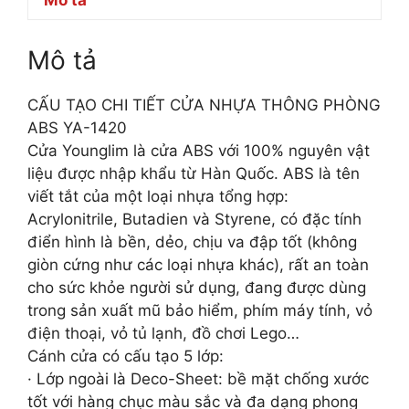
Mô tả
CẤU TẠO CHI TIẾT CỬA NHỰA THÔNG PHÒNG
ABS YA-1420
Cửa Younglim là cửa ABS với 100% nguyên vật
liệu được nhập khẩu từ Hàn Quốc. ABS là tên
viết tắt của một loại nhựa tổng hợp:
Acrylonitrile, Butadien và Styrene, có đặc tính
điển hình là bền, dẻo, chịu va đập tốt (không
giòn cứng như các loại nhựa khác), rất an toàn
cho sức khỏe người sử dụng, đang được dùng
trong sản xuất mũ bảo hiểm, phím máy tính, vỏ
điện thoại, vỏ tủ lạnh, đồ chơi Lego…
Cánh cửa có cấu tạo 5 lớp:
· Lớp ngoài là Deco-Sheet: bề mặt chống xước
tốt với hàng chục màu sắc và đa dạng phong