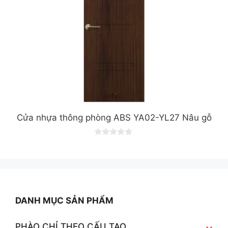
Cửa nhựa thông phòng ABS YA02-YL27 Nâu gỗ
0
o
u
t
o
f
5
DANH MỤC SẢN PHẨM
PHÀO CHỈ THEO CẤU TẠO