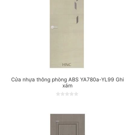
Cửa nhựa thông phòng ABS YA780a-YL99 Ghi
xám
0
o
u
t
o
f
5