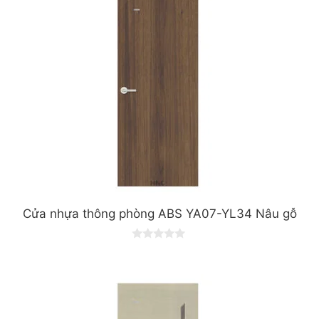
Cửa nhựa thông phòng ABS YA07-YL34 Nâu gỗ
0
o
u
t
o
f
5