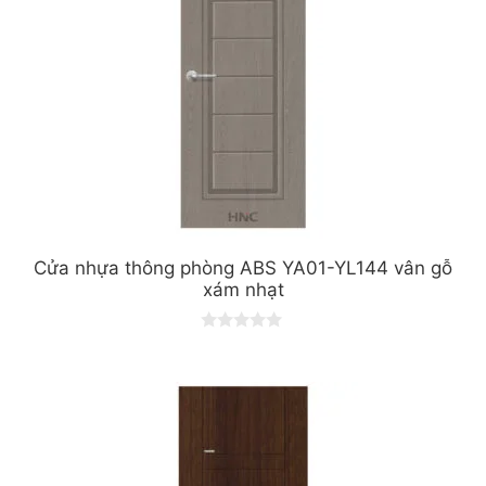
Cửa nhựa thông phòng ABS YA01-YL144 vân gỗ
xám nhạt
0
o
u
t
o
f
5