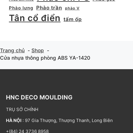
Phào trần
Phào lưng
phào V
Tân cổ điển
tấm ốp
Trang chủ
Shop
Cửa nhựa thông phòng ABS YA-1420
HNC DECO MOULDING
TRỤ SỞ CHÍNH
HÀ NỘI
: 97 Gia Thượng, Thượng Thanh, Long Biên
+(84) 24 3736 8958