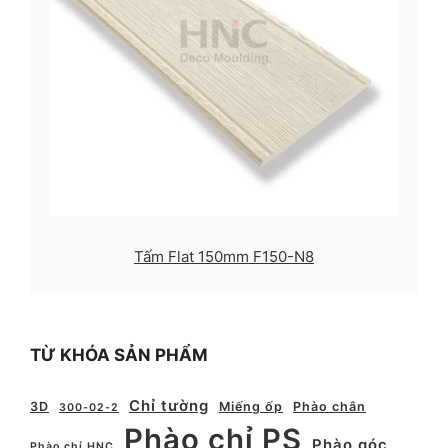
Tấm Flat 150mm F150-N8
TỪ KHÓA SẢN PHẨM
Chỉ tường
3D
Miếng ốp
Phào chân
300-02-2
Phào chỉ PS
Phào góc
Phào chỉ HNC