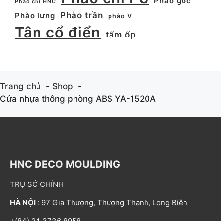
Phào góc
Phào chỉ HNC
Phào trần
Phào lưng
phào V
Tân cổ điển
tấm ốp
Trang chủ
Shop
Cửa nhựa thông phòng ABS YA-1520A
HNC DECO MOULDING
TRỤ SỞ CHÍNH
HÀ NỘI
: 97 Gia Thượng, Thượng Thanh, Long Biên
+(84) 24 3736 8958