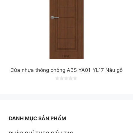
Cửa nhựa thông phòng ABS YA01-YL17 Nâu gỗ
0
o
u
t
o
f
5
DANH MỤC SẢN PHẨM