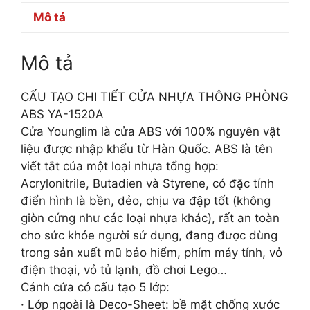
Mô tả
Mô tả
CẤU TẠO CHI TIẾT CỬA NHỰA THÔNG PHÒNG
ABS YA-1520A
Cửa Younglim là cửa ABS với 100% nguyên vật
liệu được nhập khẩu từ Hàn Quốc. ABS là tên
viết tắt của một loại nhựa tổng hợp:
Acrylonitrile, Butadien và Styrene, có đặc tính
điển hình là bền, dẻo, chịu va đập tốt (không
giòn cứng như các loại nhựa khác), rất an toàn
cho sức khỏe người sử dụng, đang được dùng
trong sản xuất mũ bảo hiểm, phím máy tính, vỏ
điện thoại, vỏ tủ lạnh, đồ chơi Lego…
Cánh cửa có cấu tạo 5 lớp:
· Lớp ngoài là Deco-Sheet: bề mặt chống xước