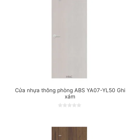
5
Cửa nhựa thông phòng ABS YA07-YL50 Ghi
xám
0
o
u
t
o
f
5