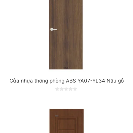
Cửa nhựa thông phòng ABS YA07-YL34 Nâu gỗ
0
o
u
t
o
f
5