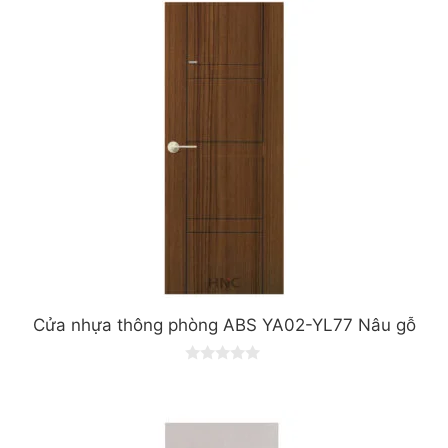
Cửa nhựa thông phòng ABS YA02-YL77 Nâu gỗ
0
o
u
t
o
f