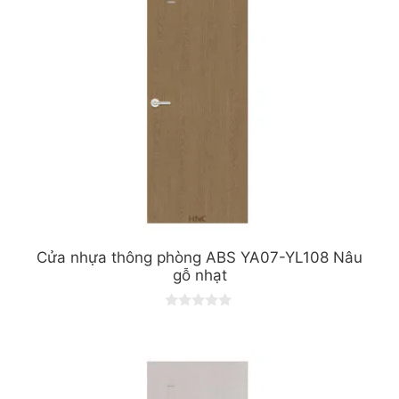
5
Cửa nhựa thông phòng ABS YA07-YL108 Nâu
gỗ nhạt
0
o
u
t
o
f
5