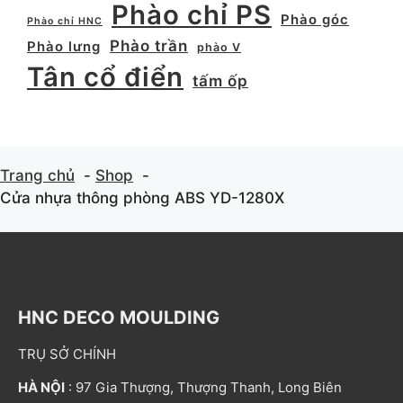
Phào chỉ PS
Phào góc
Phào chỉ HNC
Phào trần
Phào lưng
phào V
Tân cổ điển
tấm ốp
Trang chủ
Shop
Cửa nhựa thông phòng ABS YD-1280X
HNC DECO MOULDING
TRỤ SỞ CHÍNH
HÀ NỘI
: 97 Gia Thượng, Thượng Thanh, Long Biên