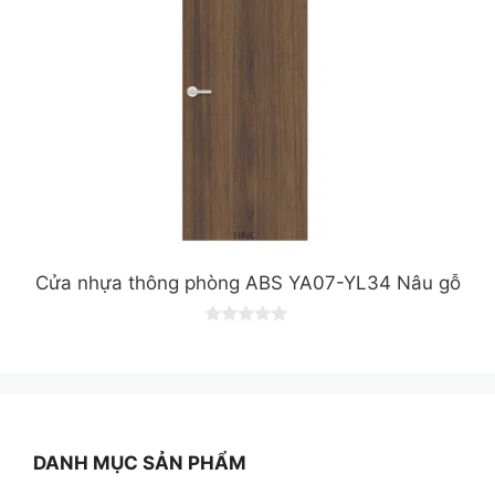
Cửa nhựa thông phòng ABS YA07-YL34 Nâu gỗ
0
o
u
t
o
f
5
DANH MỤC SẢN PHẨM