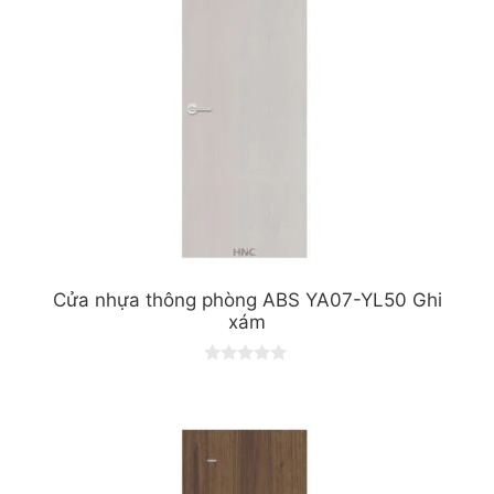
Cửa nhựa thông phòng ABS YA07-YL50 Ghi
xám
0
o
u
t
o
f
5