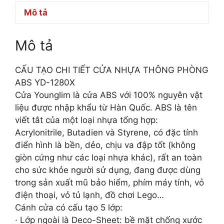
Mô tả
Mô tả
CẤU TẠO CHI TIẾT CỬA NHỰA THÔNG PHÒNG
ABS YD-1280X
Cửa Younglim là cửa ABS với 100% nguyên vật
liệu được nhập khẩu từ Hàn Quốc. ABS là tên
viết tắt của một loại nhựa tổng hợp:
Acrylonitrile, Butadien và Styrene, có đặc tính
điển hình là bền, dẻo, chịu va đập tốt (không
giòn cứng như các loại nhựa khác), rất an toàn
cho sức khỏe người sử dụng, đang được dùng
trong sản xuất mũ bảo hiểm, phím máy tính, vỏ
điện thoại, vỏ tủ lạnh, đồ chơi Lego…
Cánh cửa có cấu tạo 5 lớp:
· Lớp ngoài là Deco-Sheet: bề mặt chống xước