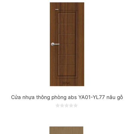
Cửa nhựa thông phòng abs YA01-YL77 nâu gỗ
0
o
u
t
o
f