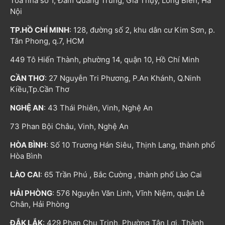
Tòa nhà số 1, Đàm Quang Trung, Gia Thụy, Long Biên, Hà
Nội
TP.HỒ CHÍ MINH
: 128, đường số 2, khu dân cư Kim Sơn, p.
Tân Phong, q.7, HCM
449 Tô Hiến Thành, phường 14, quận 10, Hồ Chí Minh
CẦN THƠ
: 27 Nguyễn Tri Phương, P.An Khánh, Q.Ninh
Kiều,Tp.Cần Thơ
NGHỆ AN
: 43 Thái Phiên, Vinh, Nghệ An
73 Phan Bội Châu, Vinh, Nghệ An
HÒA BÌNH
: Số 10 Trương Hán Siêu, Thịnh Lang, thành phố
Hòa Bình
LÀO CAI
: 65 Trần Phú , Bắc Cường , thành phố Lào Cai
HẢI PHÒNG
: 576 Nguyễn Văn Linh, Vĩnh Niệm, quận Lê
Chân, Hải Phòng
ĐẮK LẮK
: 429 Phan Chu Trinh, Phường Tân Lợi, Thành