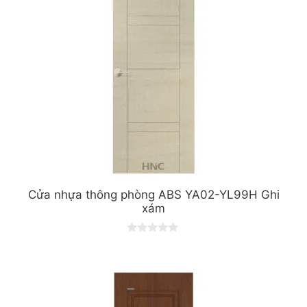
5
Cửa nhựa thông phòng ABS YA02-YL99H Ghi
xám
0
o
u
t
o
f
5