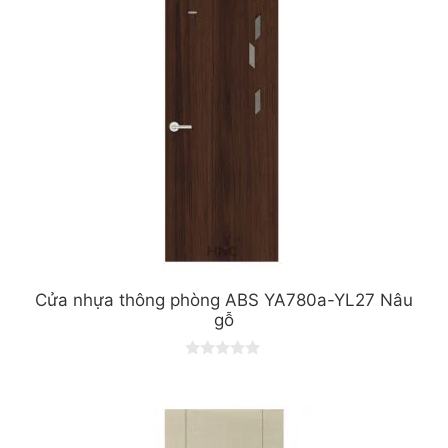
Cửa nhựa thông phòng ABS YA780a-YL27 Nâu
gỗ
0
o
u
t
o
f