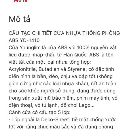
Mô tả
CẤU TẠO CHI TIẾT CỬA NHỰA THÔNG PHÒNG
ABS YD-1410
Cửa Younglim là cửa ABS với 100% nguyên vật
liệu được nhập khẩu từ Hàn Quốc. ABS là tên
viết tắt của một loại nhựa tổng hợp:
Acrylonitrile, Butadien và Styrene, có đặc tính
điển hình là bền, dẻo, chịu va đập tốt (không
giòn cứng như các loại nhựa khác), rất an toàn
cho sức khỏe người sử dụng, đang được dùng
trong sản xuất mũ bảo hiểm, phím máy tính, vỏ
điện thoại, vỏ tủ lạnh, đồ chơi Lego…
Cánh cửa có cấu tạo 5 lớp:
· Lớp ngoài là Deco-Sheet: bề mặt chống xước
tốt với hàng chục màu sắc và đa dạng phong