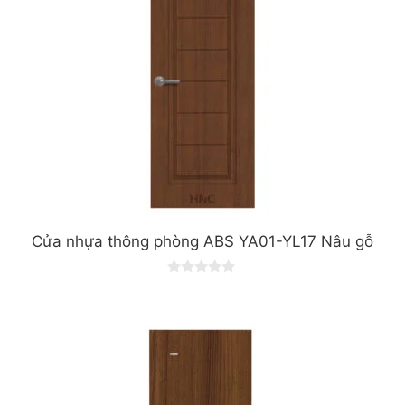
Cửa nhựa thông phòng ABS YA01-YL17 Nâu gỗ
0
o
u
t
o
f
5