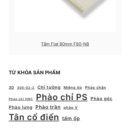
Tấm Flat 80mm F80-N8
TỪ KHÓA SẢN PHẨM
Chỉ tường
3D
Miếng ốp
Phào chân
300-02-2
Phào chỉ PS
Phào góc
Phào chỉ HNC
Phào trần
Phào lưng
phào V
Tân cổ điển
tấm ốp