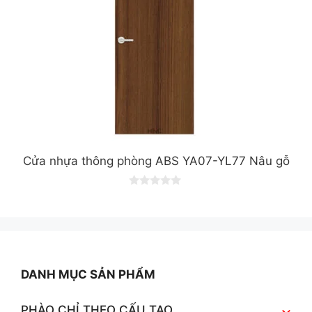
Cửa nhựa thông phòng ABS YA07-YL77 Nâu gỗ
0
o
u
t
o
f
5
DANH MỤC SẢN PHẨM
PHÀO CHỈ THEO CẤU TẠO