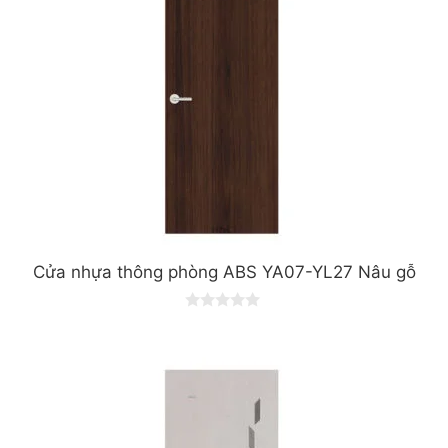
Cửa nhựa thông phòng ABS YA07-YL27 Nâu gỗ
0
o
u
t
o
f
5