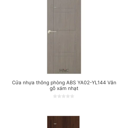
5
Cửa nhựa thông phòng ABS YA02-YL144 Vân
gỗ xám nhạt
0
o
u
t
o
f
5