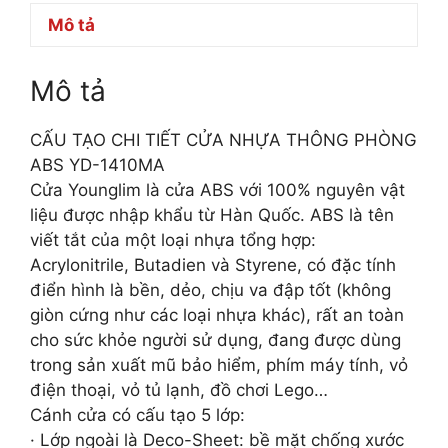
Mô tả
Mô tả
CẤU TẠO CHI TIẾT CỬA NHỰA THÔNG PHÒNG
ABS YD-1410MA
Cửa Younglim là cửa ABS với 100% nguyên vật
liệu được nhập khẩu từ Hàn Quốc. ABS là tên
viết tắt của một loại nhựa tổng hợp:
Acrylonitrile, Butadien và Styrene, có đặc tính
điển hình là bền, dẻo, chịu va đập tốt (không
giòn cứng như các loại nhựa khác), rất an toàn
cho sức khỏe người sử dụng, đang được dùng
trong sản xuất mũ bảo hiểm, phím máy tính, vỏ
điện thoại, vỏ tủ lạnh, đồ chơi Lego…
Cánh cửa có cấu tạo 5 lớp:
· Lớp ngoài là Deco-Sheet: bề mặt chống xước