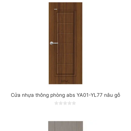
Cửa nhựa thông phòng abs YA01-YL77 nâu gỗ
0
o
u
t
o
f