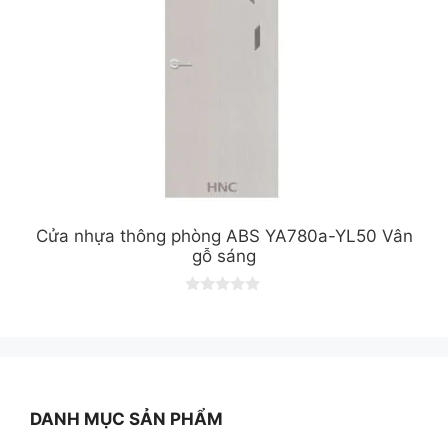
Cửa nhựa thông phòng ABS YA780a-YL50 Vân
gỗ sáng
0
o
u
t
o
f
5
DANH MỤC SẢN PHẨM