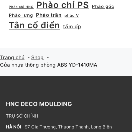
Phào chỉ PS
Phào góc
Phào chỉ HNC
Phào trần
Phào lưng
phào V
Tân cổ điển
tấm ốp
Trang chủ
Shop
Cửa nhựa thông phòng ABS YD-1410MA
HNC DECO MOULDING
TRỤ SỞ CHÍNH
HÀ NỘI
: 97 Gia Thượng, Thượng Thanh, Long Biên