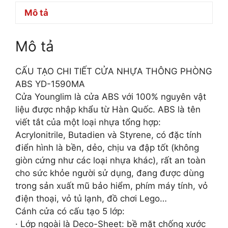
Mô tả
Mô tả
CẤU TẠO CHI TIẾT CỬA NHỰA THÔNG PHÒNG
ABS YD-1590MA
Cửa Younglim là cửa ABS với 100% nguyên vật
liệu được nhập khẩu từ Hàn Quốc. ABS là tên
viết tắt của một loại nhựa tổng hợp:
Acrylonitrile, Butadien và Styrene, có đặc tính
điển hình là bền, dẻo, chịu va đập tốt (không
giòn cứng như các loại nhựa khác), rất an toàn
cho sức khỏe người sử dụng, đang được dùng
trong sản xuất mũ bảo hiểm, phím máy tính, vỏ
điện thoại, vỏ tủ lạnh, đồ chơi Lego…
Cánh cửa có cấu tạo 5 lớp:
· Lớp ngoài là Deco-Sheet: bề mặt chống xước