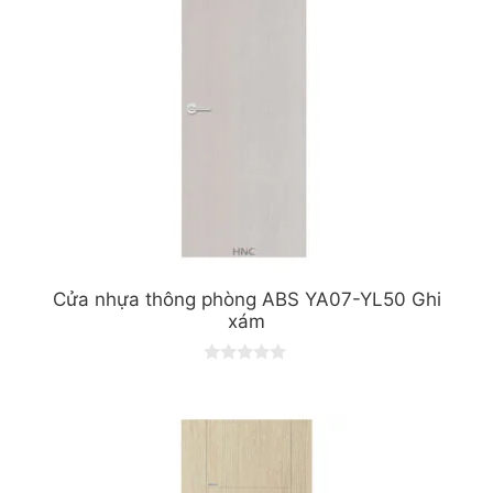
Cửa nhựa thông phòng ABS YA07-YL50 Ghi
xám
0
o
u
t
o
f
5