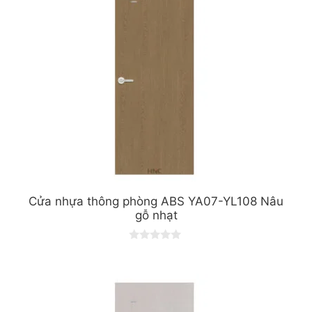
5
Cửa nhựa thông phòng ABS YA07-YL108 Nâu
gỗ nhạt
0
o
u
t
o
f
5