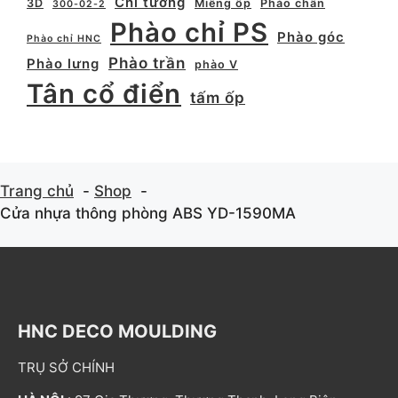
Chỉ tường
3D
Miếng ốp
Phào chân
300-02-2
Phào chỉ PS
Phào góc
Phào chỉ HNC
Phào trần
Phào lưng
phào V
Tân cổ điển
tấm ốp
Trang chủ
Shop
Cửa nhựa thông phòng ABS YD-1590MA
HNC DECO MOULDING
TRỤ SỞ CHÍNH