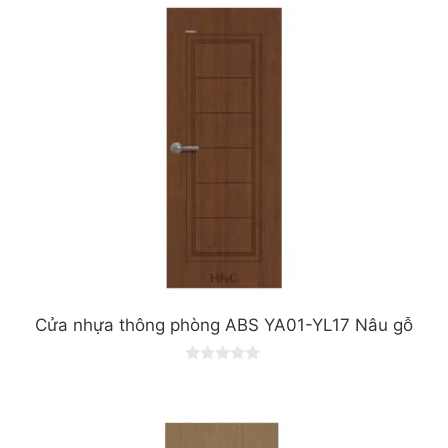
Cửa nhựa thông phòng ABS YA01-YL17 Nâu gỗ
0
o
u
t
o
f