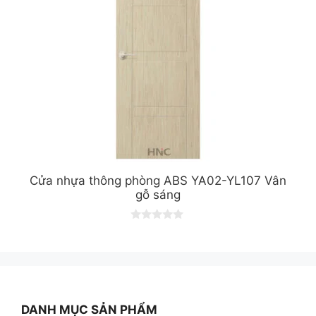
Cửa nhựa thông phòng ABS YA02-YL107 Vân
gỗ sáng
0
o
u
t
o
f
5
DANH MỤC SẢN PHẨM