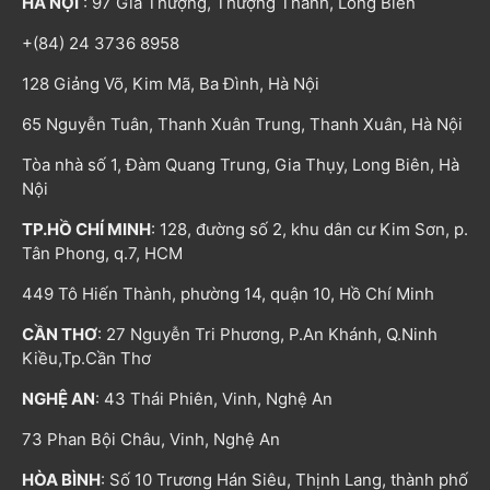
HÀ NỘI
: 97 Gia Thượng, Thượng Thanh, Long Biên
+(84) 24 3736 8958
128 Giảng Võ, Kim Mã, Ba Đình, Hà Nội
65 Nguyễn Tuân, Thanh Xuân Trung, Thanh Xuân, Hà Nội
Tòa nhà số 1, Đàm Quang Trung, Gia Thụy, Long Biên, Hà
Nội
TP.HỒ CHÍ MINH
: 128, đường số 2, khu dân cư Kim Sơn, p.
Tân Phong, q.7, HCM
449 Tô Hiến Thành, phường 14, quận 10, Hồ Chí Minh
CẦN THƠ
: 27 Nguyễn Tri Phương, P.An Khánh, Q.Ninh
Kiều,Tp.Cần Thơ
NGHỆ AN
: 43 Thái Phiên, Vinh, Nghệ An
73 Phan Bội Châu, Vinh, Nghệ An
HÒA BÌNH
: Số 10 Trương Hán Siêu, Thịnh Lang, thành phố