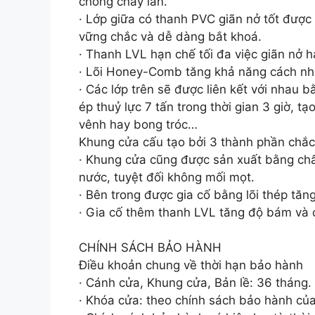
chống cháy lan.
· Lớp giữa có thanh PVC giãn nở tốt được
vững chắc và dễ dàng bắt khoá.
· Thanh LVL hạn chế tối đa việc giãn nở 
· Lõi Honey-Comb tăng khả năng cách nh
· Các lớp trên sẽ được liên kết với nhau 
ép thuỷ lực 7 tấn trong thời gian 3 giờ,
vênh hay bong tróc…
Khung cửa cấu tạo bởi 3 thành phần chắ
· Khung cửa cũng được sản xuất bằng ch
nước, tuyệt đối không mối mọt.
· Bên trong được gia cố bằng lõi thép tăn
· Gia cố thêm thanh LVL tăng độ bám và c
CHÍNH SÁCH BẢO HÀNH
Điều khoản chung về thời hạn bảo hành
· Cánh cửa, Khung cửa, Bản lề: 36 tháng.
· Khóa cửa: theo chính sách bảo hành củ