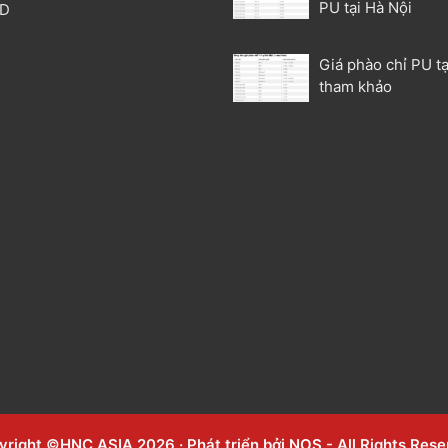
PU tại Hà Nội
3D
P
Giá phào chỉ PU tạ
tham khảo
yright ©HNC ASIA 2026 · Phát triển bởi
NOS
- All Rights Res