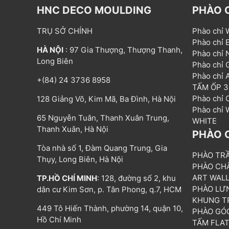
HNC DECO MOULDING
PHÀO 
TRỤ SỞ CHÍNH
Phào chỉ
Phào chỉ
HÀ NỘI
: 97 Gia Thượng, Thượng Thanh,
Phào chỉ
Long Biên
Phào chỉ
Phào chỉ
+(84) 24 3736 8958
TẤM ỐP 
Phào chỉ
128 Giảng Võ, Kim Mã, Ba Đình, Hà Nội
Phào chỉ
65 Nguyễn Tuân, Thanh Xuân Trung,
WHITE
Thanh Xuân, Hà Nội
PHÀO 
Tòa nhà số 1, Đàm Quang Trung, Gia
PHÀO TR
Thụy, Long Biên, Hà Nội
PHÀO CH
ART WAL
TP.HỒ CHÍ MINH
: 128, đường số 2, khu
PHÀO LƯ
dân cư Kim Sơn, p. Tân Phong, q.7, HCM
KHUNG T
449 Tô Hiến Thành, phường 14, quận 10,
PHÀO GÓ
Hồ Chí Minh
TẤM FLA