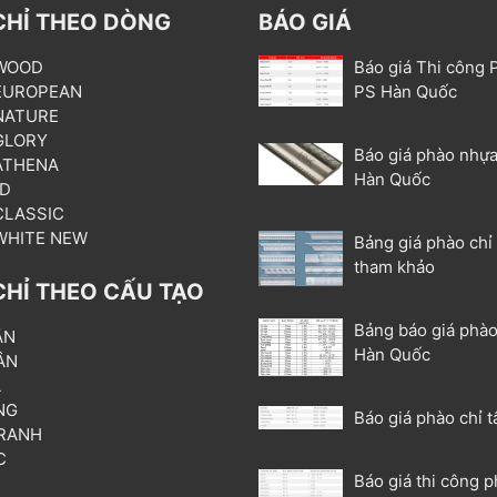
CHỈ THEO DÒNG
BÁO GIÁ
 WOOD
Báo giá Thi công 
 EUROPEAN
PS Hàn Quốc
 NATURE
 GLORY
Báo giá phào nhựa
 ATHENA
Hàn Quốc
3D
 CLASSIC
 WHITE NEW
Bảng giá phào chỉ
tham khảo
CHỈ THEO CẤU TẠO
Bảng báo giá phào
ẦN
Hàn Quốc
ÂN
L
NG
Báo giá phào chỉ t
RANH
C
Báo giá thi công p
T