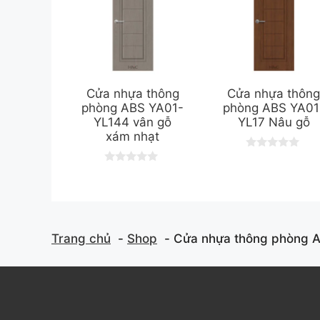
Cửa nhựa thông
Cửa nhựa thôn
phòng ABS YA01-
phòng ABS YA01
YL144 vân gỗ
YL17 Nâu gỗ
xám nhạt
0
o
0
u
o
t
u
o
t
f
o
5
f
5
Trang chủ
Shop
Cửa nhựa thông phòng 