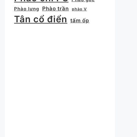
Phào trần
Phào lưng
phào V
Tân cổ điển
tấm ốp