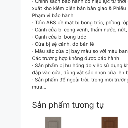
· Chính sách bảo hành có hiệu lực từ thờ
xuất kho kiêm biên bản bàn giao & Phiếu
Phạm vi bảo hành
· Tấm ABS bề mặt bị bong tróc, phồng rộ
· Cánh cửa bị cong vênh, thấm nước, nứt
· Cạnh cửa bị bong tróc
· Cửa bị sệ cánh, dơ bản lề
· Màu sắc của bị bay màu so với màu ba
Các trường hợp không được bảo hành
· Sản phẩm bị hư hỏng do việc sử dụng k
đập vào cửa, dùng vật sắc nhọn cứa lên b
· Sản phẩm để ngoài trời, trong môi trườn
mưa…
Sản phẩm tương tự