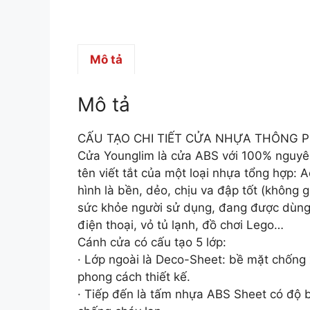
Mô tả
Mô tả
CẤU TẠO CHI TIẾT CỬA NHỰA THÔNG 
Cửa Younglim là cửa ABS với 100% nguyên
tên viết tắt của một loại nhựa tổng hợp: A
hình là bền, dẻo, chịu va đập tốt (không 
sức khỏe người sử dụng, đang được dùng 
điện thoại, vỏ tủ lạnh, đồ chơi Lego…
Cánh cửa có cấu tạo 5 lớp:
· Lớp ngoài là Deco-Sheet: bề mặt chống
phong cách thiết kế.
· Tiếp đến là tấm nhựa ABS Sheet có độ 