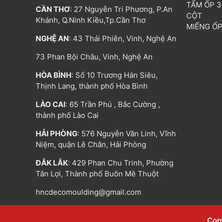
TẤM ỐP 
CẦN THƠ
: 27 Nguyễn Tri Phương, P.An
CỘT
Khánh, Q.Ninh Kiều,Tp.Cần Thơ
MIẾNG Ố
NGHỆ AN
: 43 Thái Phiên, Vinh, Nghệ An
73 Phan Bội Châu, Vinh, Nghệ An
HÒA BÌNH
: Số 10 Trương Hán Siêu,
Thịnh Lang, thành phố Hòa Bình
LÀO CAI
: 65 Trần Phú , Bắc Cường ,
thành phố Lào Cai
HẢI PHÒNG
: 576 Nguyễn Văn Linh, Vĩnh
Niệm, quận Lê Chân, Hải Phòng
ĐẮK LẮK
: 429 Phan Chu Trinh, Phường
Tân Lợi, Thành phố Buôn Mê Thuột
hncdecomoulding@gmail.com
Cop