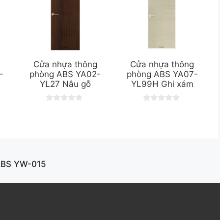
g
Cửa nhựa thông
Cửa nhựa thông
-
phòng ABS YA02-
phòng ABS YA07-
YL27 Nâu gỗ
YL99H Ghi xám
0
0
o
o
u
u
t
t
o
o
f
f
5
5
ABS YW-015