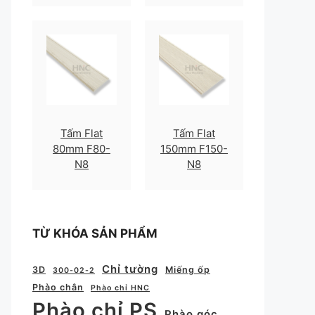
Tấm Flat
Tấm Flat
80mm F80-
150mm F150-
N8
N8
TỪ KHÓA SẢN PHẨM
Chỉ tường
3D
Miếng ốp
300-02-2
Phào chân
Phào chỉ HNC
Phào chỉ PS
Phào góc