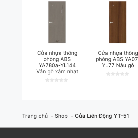
Cửa nhựa thông
Cửa nhựa thôn
phòng ABS
phòng ABS YA07
YA780a-YL144
YL77 Nâu gỗ
Vân gỗ xám nhạt
0
o
0
u
o
t
u
o
t
f
o
5
f
5
Trang chủ
Shop
Cửa Liên Động YT-51