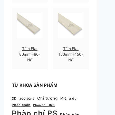
Tấm Flat
Tấm Flat
80mm F80-
150mm F150-
N8
N8
TỪ KHÓA SẢN PHẨM
Chỉ tường
3D
Miếng ốp
300-02-2
Phào chân
Phào chỉ HNC
Phào chỉ PS
Phào góc