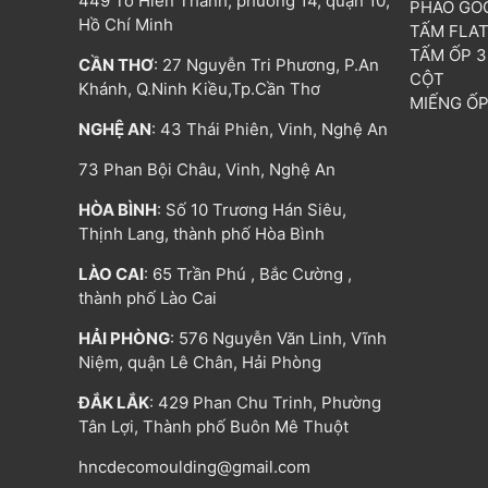
449 Tô Hiến Thành, phường 14, quận 10,
PHÀO GÓ
Hồ Chí Minh
TẤM FLA
TẤM ỐP 
CẦN THƠ
: 27 Nguyễn Tri Phương, P.An
CỘT
Khánh, Q.Ninh Kiều,Tp.Cần Thơ
MIẾNG Ố
NGHỆ AN
: 43 Thái Phiên, Vinh, Nghệ An
73 Phan Bội Châu, Vinh, Nghệ An
HÒA BÌNH
: Số 10 Trương Hán Siêu,
Thịnh Lang, thành phố Hòa Bình
LÀO CAI
: 65 Trần Phú , Bắc Cường ,
thành phố Lào Cai
HẢI PHÒNG
: 576 Nguyễn Văn Linh, Vĩnh
Niệm, quận Lê Chân, Hải Phòng
ĐẮK LẮK
: 429 Phan Chu Trinh, Phường
Tân Lợi, Thành phố Buôn Mê Thuột
hncdecomoulding@gmail.com