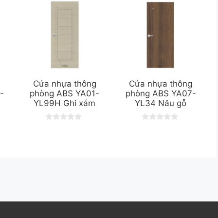
g
Cửa nhựa thông
Cửa nhựa thông
-
phòng ABS YA01-
phòng ABS YA07-
YL99H Ghi xám
YL34 Nâu gỗ
0
0
o
o
u
u
t
t
o
o
f
f
5
5