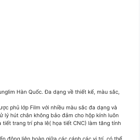
unglim Hàn Quốc. Đa dạng về thiết kế, màu sắc,
ợc phủ lớp Film với nhiều màu sắc đa dạng và
c xử lý hút chân không bảo đảm cho hộp kính luôn
tiết trang trí pha lê( họa tiết CNC) làm tăng tính
 động liên hoàn giữa các cánh các vị trí, có thể