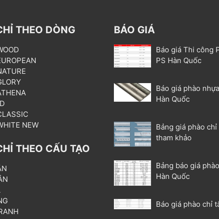
CHỈ THEO DÒNG
BÁO GIÁ
 WOOD
Báo giá Thi công 
 EUROPEAN
PS Hàn Quốc
 NATURE
 GLORY
Báo giá phào nhựa
 ATHENA
Hàn Quốc
3D
 CLASSIC
 WHITE NEW
Bảng giá phào chỉ
tham khảo
CHỈ THEO CẤU TẠO
Bảng báo giá phào
ẦN
Hàn Quốc
ÂN
L
NG
Báo giá phào chỉ t
RANH