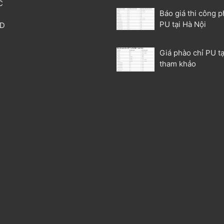
C
Báo giá thi công p
T
PU tại Hà Nội
3D
P
Giá phào chỉ PU tạ
tham khảo