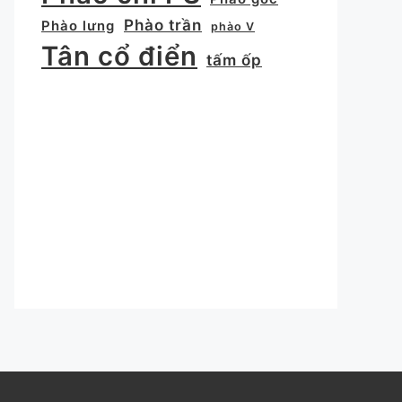
Phào trần
Phào lưng
phào V
Tân cổ điển
tấm ốp