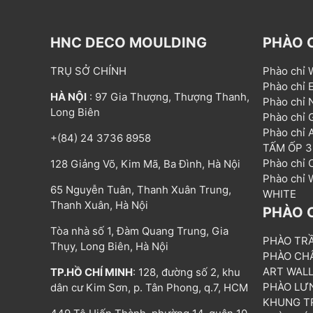
HNC DECO MOULDING
PHÀO 
TRỤ SỞ CHÍNH
Phào chỉ
Phào chỉ
HÀ NỘI
: 97 Gia Thượng, Thượng Thanh,
Phào chỉ
Long Biên
Phào chỉ
Phào chỉ
+(84) 24 3736 8958
TẤM ỐP 
Phào chỉ
128 Giảng Võ, Kim Mã, Ba Đình, Hà Nội
Phào chỉ
65 Nguyễn Tuân, Thanh Xuân Trung,
WHITE
Thanh Xuân, Hà Nội
PHÀO 
Tòa nhà số 1, Đàm Quang Trung, Gia
PHÀO TR
Thụy, Long Biên, Hà Nội
PHÀO CH
ART WAL
TP.HỒ CHÍ MINH
: 128, đường số 2, khu
PHÀO LƯ
dân cư Kim Sơn, p. Tân Phong, q.7, HCM
KHUNG T