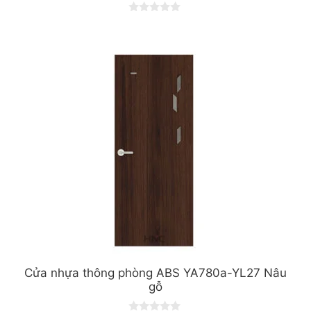
0
o
u
t
o
f
5
Cửa nhựa thông phòng ABS YA780a-YL27 Nâu
gỗ