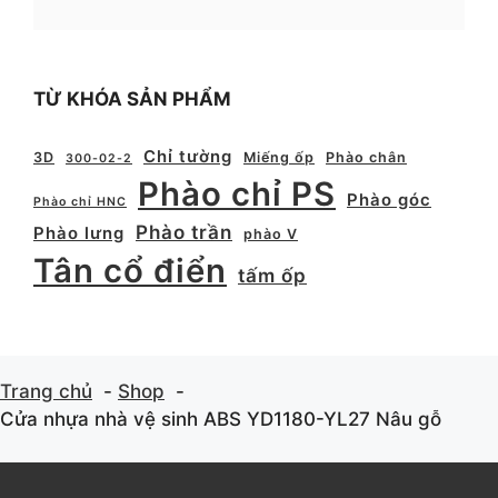
TỪ KHÓA SẢN PHẨM
Chỉ tường
3D
Miếng ốp
Phào chân
300-02-2
Phào chỉ PS
Phào góc
Phào chỉ HNC
Phào trần
Phào lưng
phào V
Tân cổ điển
tấm ốp
Trang chủ
Shop
Cửa nhựa nhà vệ sinh ABS YD1180-YL27 Nâu gỗ