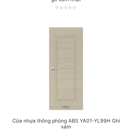
0
o
u
t
o
f
5
Cửa nhựa thông phòng ABS YA01-YL99H Ghi
xám