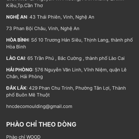
Kiều,Tp.Cần Thơ
NGHỆ AN
: 43 Thái Phiên, Vinh, Nghệ An
73 Phan Bội Châu, Vinh, Nghệ An
HÒA BÌNH
: Số 10 Trương Hán Siêu, Thịnh Lang, thành phố
Hòa Bình
LÀO CAI
: 65 Trần Phú , Bắc Cường , thành phố Lào Cai
HẢI PHÒNG
: 576 Nguyễn Văn Linh, Vĩnh Niệm, quận Lê
Chân, Hải Phòng
ĐẮK LẮK
: 429 Phan Chu Trinh, Phường Tân Lợi, Thành
phố Buôn Mê Thuột
hncdecomoulding@gmail.com
PHÀO CHỈ THEO DÒNG
Phào chỉ WOOD