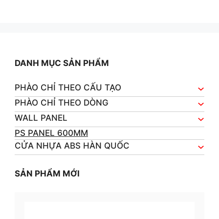
0
o
u
t
o
f
5
DANH MỤC SẢN PHẨM
PHÀO CHỈ THEO CẤU TẠO
PHÀO CHỈ THEO DÒNG
WALL PANEL
PS PANEL 600MM
CỬA NHỰA ABS HÀN QUỐC
SẢN PHẨM MỚI