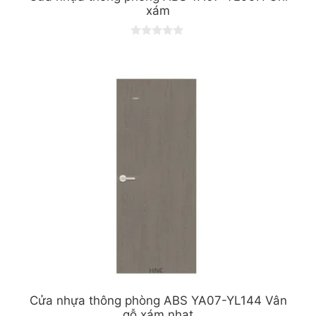
xám
0
o
u
t
o
f
5
Cửa nhựa thông phòng ABS YA07-YL144 Vân
gỗ xám nhạt