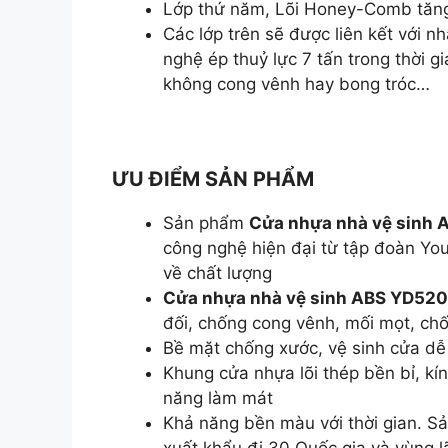
Lớp thứ năm, Lõi Honey-Comb tăng
Các lớp trên sẽ được liên kết với 
nghệ ép thuỷ lực 7 tấn trong thời 
không cong vênh hay bong tróc…
ƯU ĐIỂM SẢN PHẨM
Sản phẩm
Cửa nhựa nhà vệ sinh
công nghệ hiện đại từ tập đoàn Yo
về chất lượng
Cửa nhựa nhà vệ sinh ABS YD52
đối, chống cong vênh, mối mọt, ch
Bề mặt chống xước, vệ sinh cửa d
Khung cửa nhựa lõi thép bền bỉ, kín
năng làm mát
Khả năng bền màu với thời gian. S
xuất khẩu đi 30 Quốc gia và vùng l