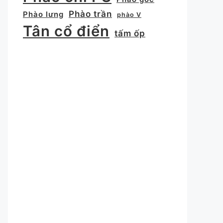
Phào trần
Phào lưng
phào V
Tân cổ điển
tấm ốp