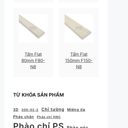
Tấm Flat
Tấm Flat
80mm F80-
150mm F150-
N8
N8
TỪ KHÓA SẢN PHẨM
Chỉ tường
3D
Miếng ốp
300-02-2
Phào chân
Phào chỉ HNC
Phào chỉ PS
Phào góc