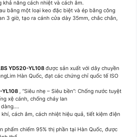
 khả năng cách nhiệt và cách âm.
nhau bằng một loại keo đặc biệt và ép bằng công
gian 3 giờ, tạo ra cánh cửa dày 35mm, chắc chắn,
 ABS YD520-YL108
được sản xuất với dây chuyền
ungLim Hàn Quốc, đạt các chứng chỉ quốc tế ISO
0-YL108
, “Siêu nhẹ – Siêu bền”: Chống nước tuyệt
ống xệ cánh, chống cháy lan
ễ dàng….
 khí, cách âm, cách nhiệt hiệu quả, tiết kiệm điện
ản phẩm chiếm 95% thị phần tại Hàn Quốc, được
ãnh thổ.