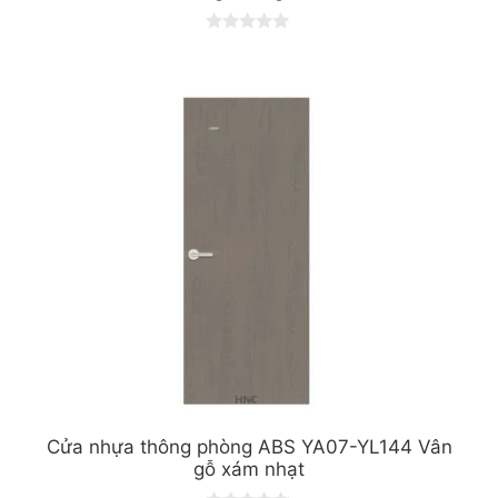
0
o
u
t
o
f
5
Cửa nhựa thông phòng ABS YA07-YL144 Vân
gỗ xám nhạt