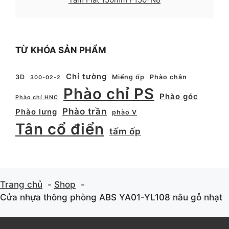
TỪ KHÓA SẢN PHẨM
Chỉ tường
3D
Miếng ốp
Phào chân
300-02-2
Phào chỉ PS
Phào góc
Phào chỉ HNC
Phào trần
Phào lưng
phào V
Tân cổ điển
tấm ốp
Trang chủ
Shop
Cửa nhựa thông phòng ABS YA01-YL108 nâu gỗ nhạt