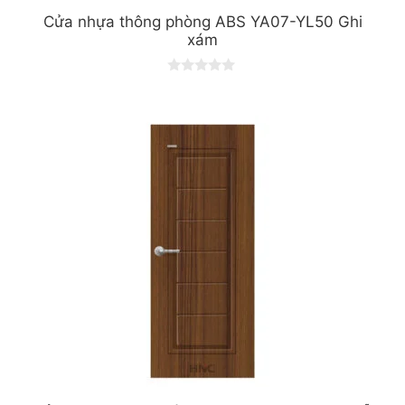
Cửa nhựa thông phòng ABS YA07-YL50 Ghi
xám
0
o
u
t
o
f
5