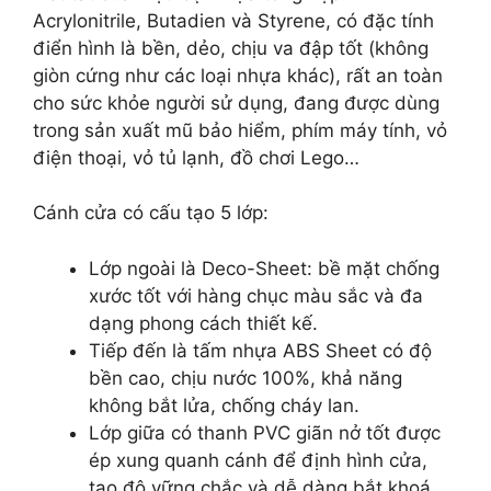
Acrylonitrile, Butadien và Styrene, có đặc tính
điển hình là bền, dẻo, chịu va đập tốt (không
giòn cứng như các loại nhựa khác), rất an toàn
cho sức khỏe người sử dụng, đang được dùng
trong sản xuất mũ bảo hiểm, phím máy tính, vỏ
điện thoại, vỏ tủ lạnh, đồ chơi Lego…
Cánh cửa có cấu tạo 5 lớp:
Lớp ngoài là Deco-Sheet: bề mặt chống
xước tốt với hàng chục màu sắc và đa
dạng phong cách thiết kế.
Tiếp đến là tấm nhựa ABS Sheet có độ
bền cao, chịu nước 100%, khả năng
không bắt lửa, chống cháy lan.
Lớp giữa có thanh PVC giãn nở tốt được
ép xung quanh cánh để định hình cửa,
tạo độ vững chắc và dễ dàng bắt khoá.