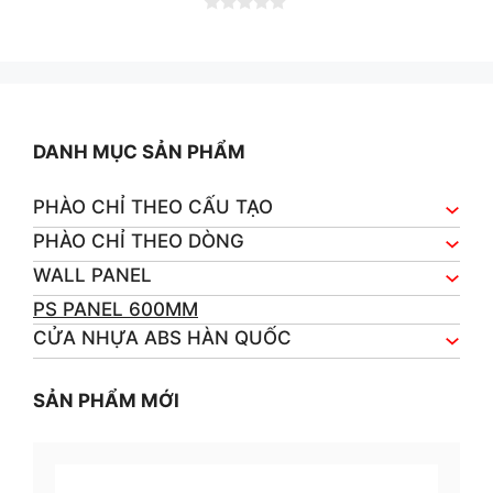
0
o
u
t
o
f
5
DANH MỤC SẢN PHẨM
PHÀO CHỈ THEO CẤU TẠO
PHÀO CHỈ THEO DÒNG
WALL PANEL
PS PANEL 600MM
CỬA NHỰA ABS HÀN QUỐC
SẢN PHẨM MỚI