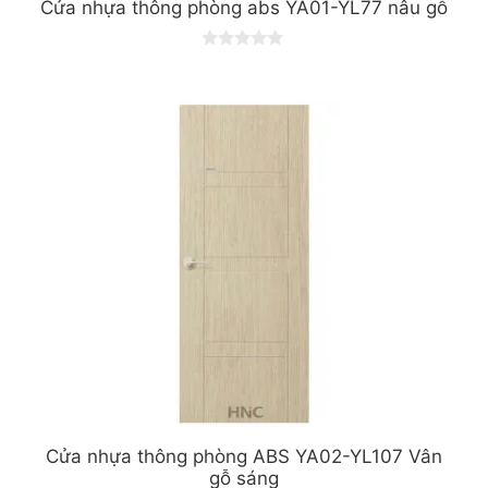
Cửa nhựa thông phòng abs YA01-YL77 nâu gỗ
0
o
u
t
o
f
5
Cửa nhựa thông phòng ABS YA02-YL107 Vân
gỗ sáng