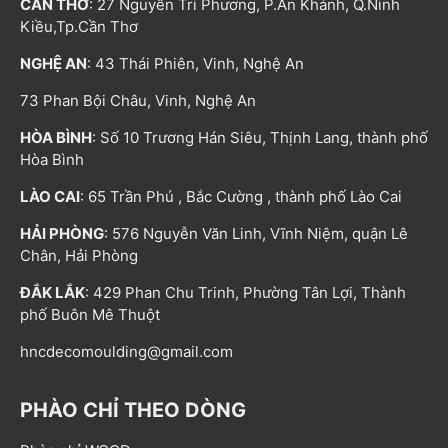
CẦN THƠ
: 27 Nguyễn Tri Phương, P.An Khánh, Q.Ninh
Kiều,Tp.Cần Thơ
NGHỆ AN
: 43 Thái Phiên, Vinh, Nghệ An
73 Phan Bội Châu, Vinh, Nghệ An
HÒA BÌNH
: Số 10 Trương Hán Siêu, Thịnh Lang, thành phố
Hòa Bình
LÀO CAI
: 65 Trần Phú , Bắc Cường , thành phố Lào Cai
HẢI PHÒNG
: 576 Nguyễn Văn Linh, Vĩnh Niệm, quận Lê
Chân, Hải Phòng
ĐẮK LẮK
: 429 Phan Chu Trinh, Phường Tân Lợi, Thành
phố Buôn Mê Thuột
hncdecomoulding@gmail.com
PHÀO CHỈ THEO DÒNG