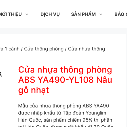
IỚI THIỆU
DỊCH VỤ
SẢN PHẨM
BÁO 
a 1 cánh
/
Cửa thông phòng
/ Cửa nhựa thông
Cửa nhựa thông phòng
ABS YA490-YL108 Nâu
gỗ nhạt
Mẫu cửa nhựa thông phòng ABS YA490
được nhập khẩu từ Tập đoàn Younglim
Hàn Quốc, sản phẩm chiếm 95% thị phần
tại Hàn Quốc, được xuất khẩu đi 30 Quốc