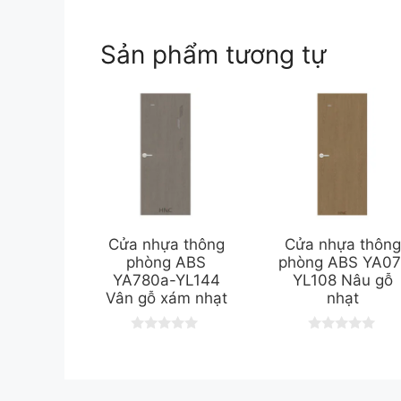
Sản phẩm tương tự
Cửa nhựa thông
Cửa nhựa thôn
phòng ABS
phòng ABS YA07
YA780a-YL144
YL108 Nâu gỗ
Vân gỗ xám nhạt
nhạt
0
0
o
o
u
u
t
t
o
o