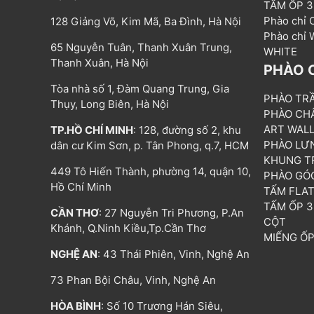
TẤM ỐP 
Phào chỉ
128 Giảng Võ, Kim Mã, Ba Đình, Hà Nội
Phào chỉ
65 Nguyễn Tuân, Thanh Xuân Trung,
WHITE
Thanh Xuân, Hà Nội
PHÀO 
Tòa nhà số 1, Đàm Quang Trung, Gia
PHÀO TR
Thụy, Long Biên, Hà Nội
PHÀO CH
ART WAL
TP.HỒ CHÍ MINH
: 128, đường số 2, khu
PHÀO LƯ
dân cư Kim Sơn, p. Tân Phong, q.7, HCM
KHUNG T
449 Tô Hiến Thành, phường 14, quận 10,
PHÀO GÓ
Hồ Chí Minh
TẤM FLA
TẤM ỐP 
CẦN THƠ
: 27 Nguyễn Tri Phương, P.An
CỘT
Khánh, Q.Ninh Kiều,Tp.Cần Thơ
MIẾNG Ố
NGHỆ AN
: 43 Thái Phiên, Vinh, Nghệ An
73 Phan Bội Châu, Vinh, Nghệ An
HÒA BÌNH
: Số 10 Trương Hán Siêu,