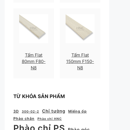
Tấm Flat
Tấm Flat
80mm F80-
150mm F150-
N8
N8
TỪ KHÓA SẢN PHẨM
Chỉ tường
3D
Miếng ốp
300-02-2
Phào chân
Phào chỉ HNC
Phào chỉ PS
Phào góc