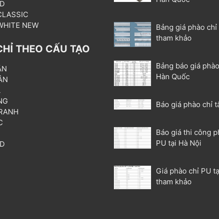
3D
 CLASSIC
 WHITE NEW
Bảng giá phào chỉ
tham khảo
CHỈ THEO CẤU TẠO
Bảng báo giá phào
ẦN
Hàn Quốc
ÂN
L
NG
Báo giá phào chỉ t
RANH
C
Báo giá thi công p
T
PU tại Hà Nội
3D
P
Giá phào chỉ PU tạ
tham khảo