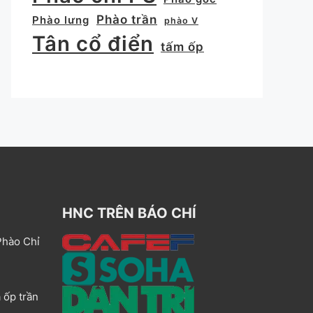
Phào trần
Phào lưng
phào V
Tân cổ điển
tấm ốp
HNC TRÊN BÁO CHÍ
Phào Chỉ
 ốp trần