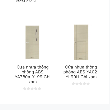
thông phòng
g
Cửa nhựa thông
Cửa nhựa thông
-
phòng ABS
phòng ABS YA02-
YA780a-YL99 Ghi
YL99H Ghi xám
xám
0
o
0
u
o
t
u
o
t
f
o
5