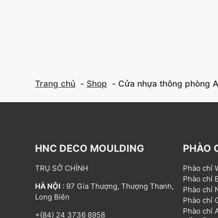
f
f
5
5
Trang chủ
Shop
Cửa nhựa thông phòng 
HNC DECO MOULDING
PHÀO 
TRỤ SỞ CHÍNH
Phào chỉ
Phào chỉ
HÀ NỘI
: 97 Gia Thượng, Thượng Thanh,
Phào chỉ
Long Biên
Phào chỉ
Phào chỉ
+(84) 24 3736 8958