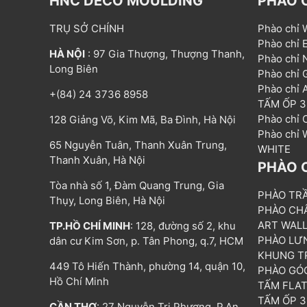
HNC DECO MOULDING
PHÀO 
TRỤ SỞ CHÍNH
Phào chỉ
Phào chỉ
HÀ NỘI
: 97 Gia Thượng, Thượng Thanh,
Phào chỉ
Long Biên
Phào chỉ
Phào chỉ
+(84) 24 3736 8958
TẤM ỐP 
Phào chỉ
128 Giảng Võ, Kim Mã, Ba Đình, Hà Nội
Phào chỉ
65 Nguyễn Tuân, Thanh Xuân Trung,
WHITE
Thanh Xuân, Hà Nội
PHÀO 
Tòa nhà số 1, Đàm Quang Trung, Gia
PHÀO TR
Thụy, Long Biên, Hà Nội
PHÀO CH
ART WAL
TP.HỒ CHÍ MINH
: 128, đường số 2, khu
PHÀO LƯ
dân cư Kim Sơn, p. Tân Phong, q.7, HCM
KHUNG T
449 Tô Hiến Thành, phường 14, quận 10,
PHÀO GÓ
Hồ Chí Minh
TẤM FLA
TẤM ỐP 
CẦN THƠ
: 27 Nguyễn Tri Phương, P.An