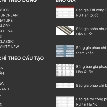
CHỈ THEO DÒNG
BÁO GIÁ
 WOOD
Báo giá Thi công 
 EUROPEAN
PS Hàn Quốc
 NATURE
 GLORY
Báo giá phào nhựa
 ATHENA
Hàn Quốc
3D
 CLASSIC
 WHITE NEW
Bảng giá phào chỉ
tham khảo
CHỈ THEO CẤU TẠO
Bảng báo giá phào
ẦN
Hàn Quốc
ÂN
L
NG
Báo giá phào chỉ t
RANH
C
Báo giá thi công p
T
PU tại Hà Nội
3D