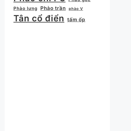
Phào trần
Phào lưng
phào V
Tân cổ điển
tấm ốp