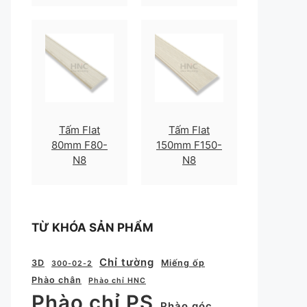
Tấm Flat
Tấm Flat
80mm F80-
150mm F150-
N8
N8
TỪ KHÓA SẢN PHẨM
Chỉ tường
3D
Miếng ốp
300-02-2
Phào chân
Phào chỉ HNC
Phào chỉ PS
Phào góc