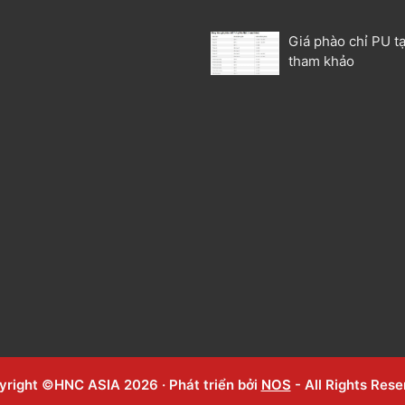
P
Giá phào chỉ PU tạ
tham khảo
yright ©HNC ASIA 2026 · Phát triển bởi
NOS
- All Rights Res