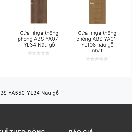
g
Cửa nhựa thông
Cửa nhựa thông
phòng ABS YA07-
phòng ABS YA01-
YL34 Nâu gỗ
YL108 nâu gỗ
nhạt
0
o
0
u
o
t
u
o
t
f
o
5
f
5
ABS YA550-YL34 Nâu gỗ