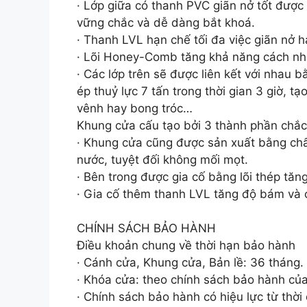
· Lớp giữa có thanh PVC giãn nở tốt được
vững chắc và dễ dàng bắt khoá.
· Thanh LVL hạn chế tối đa việc giãn nở 
· Lõi Honey-Comb tăng khả năng cách nh
· Các lớp trên sẽ được liên kết với nhau 
ép thuỷ lực 7 tấn trong thời gian 3 giờ,
vênh hay bong tróc…
Khung cửa cấu tạo bởi 3 thành phần chắ
· Khung cửa cũng được sản xuất bằng ch
nước, tuyệt đối không mối mọt.
· Bên trong được gia cố bằng lõi thép tăn
· Gia cố thêm thanh LVL tăng độ bám và c
CHÍNH SÁCH BẢO HÀNH
Điều khoản chung về thời hạn bảo hành
· Cánh cửa, Khung cửa, Bản lề: 36 tháng.
· Khóa cửa: theo chính sách bảo hành củ
· Chính sách bảo hành có hiệu lực từ thờ