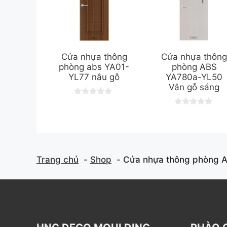
Cửa nhựa thông
Cửa nhựa thôn
phòng abs YA01-
phòng ABS
YL77 nâu gỗ
YA780a-YL50
Vân gỗ sáng
0
o
0
u
o
t
u
o
t
f
o
5
f
5
Trang chủ
Shop
Cửa nhựa thông phòng 