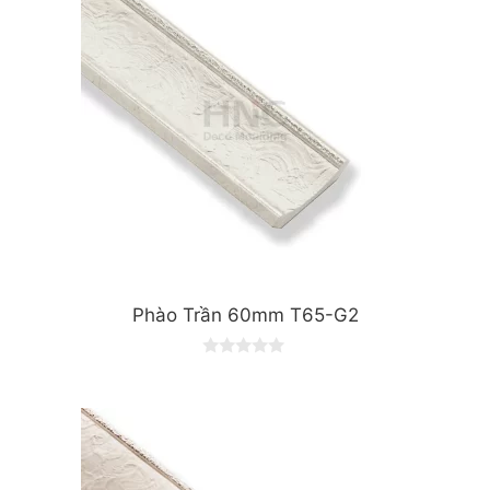
5
Phào Trần 60mm T65-G2
0
o
u
t
o
f
5