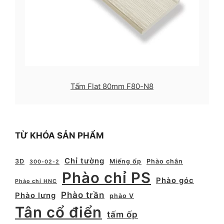
Tấm Flat 80mm F80-N8
TỪ KHÓA SẢN PHẨM
Chỉ tường
3D
Miếng ốp
Phào chân
300-02-2
Phào chỉ PS
Phào góc
Phào chỉ HNC
Phào trần
Phào lưng
phào V
Tân cổ điển
tấm ốp