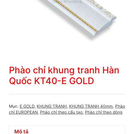
Phào chỉ khung tranh Hàn
Quốc KT40-E GOLD
Mục:
E GOLD
,
KHUNG TRANH
,
KHUNG TRANH 40mm
,
Phào
chỉ EUROPEAN
,
Phào chỉ theo cấu tạo
,
Phào chỉ theo dòng
Mô tả