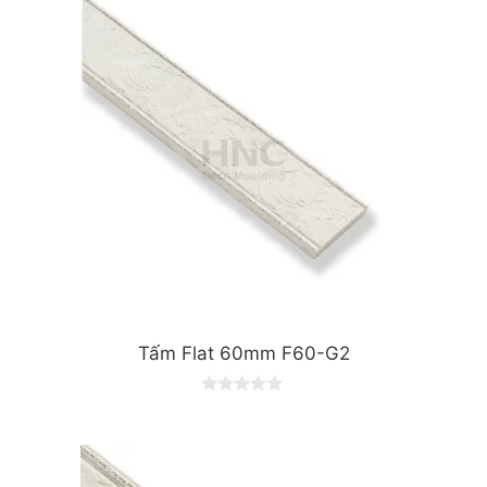
t
o
f
5
Tấm Flat 60mm F60-G2
0
o
u
t
o
f