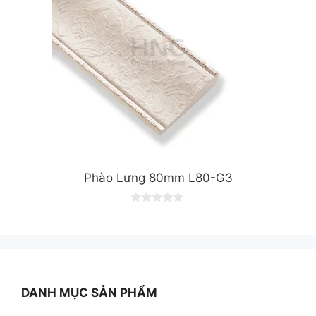
Phào Lưng 80mm L80-G3
0
o
u
t
o
f
5
DANH MỤC SẢN PHẨM