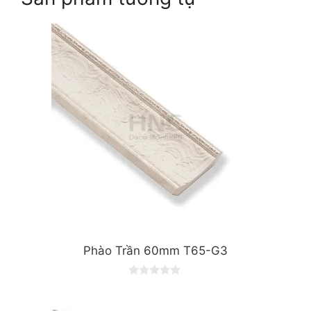
Phào Trần 60mm T65-G3
0
o
u