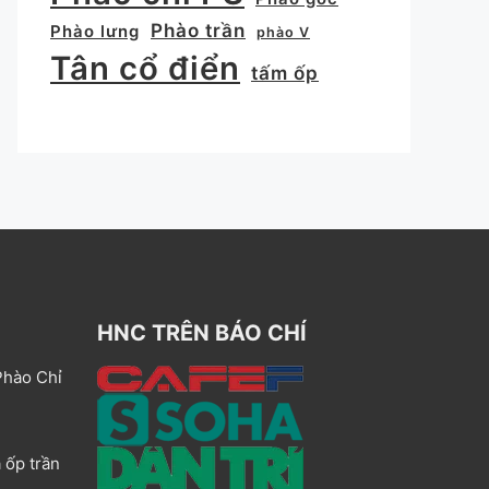
Phào trần
Phào lưng
phào V
Tân cổ điển
tấm ốp
HNC TRÊN BÁO CHÍ
Phào Chỉ
 ốp trần