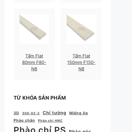
Tấm Flat
Tấm Flat
80mm F80-
150mm F150-
N8
N8
TỪ KHÓA SẢN PHẨM
Chỉ tường
3D
Miếng ốp
300-02-2
Phào chân
Phào chỉ HNC
Phào chỉ PS
Phào góc