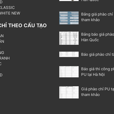
3D
 CLASSIC
 WHITE NEW
Bảng giá phào chỉ
tham khảo
CHỈ THEO CẤU TẠO
Bảng báo giá phào
ẦN
Hàn Quốc
ÂN
L
NG
Báo giá phào chỉ t
RANH
C
Báo giá thi công p
T
PU tại Hà Nội
3D
P
Giá phào chỉ PU tạ
tham khảo