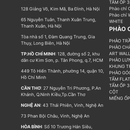
TẤM ỐP 
Phào chỉ
128 Giảng Võ, Kim Mã, Ba Đình, Hà Nội
Phào chỉ
65 Nguyễn Tuân, Thanh Xuân Trung,
WHITE
Thanh Xuân, Hà Nội
PHÀO 
Tòa nhà số 1, Đàm Quang Trung, Gia
PHÀO TR
Thụy, Long Biên, Hà Nội
PHÀO CH
ART WAL
TP.HỒ CHÍ MINH
: 128, đường số 2, khu
PHÀO LƯ
dân cư Kim Sơn, p. Tân Phong, q.7, HCM
KHUNG T
449 Tô Hiến Thành, phường 14, quận 10,
PHÀO GÓ
Hồ Chí Minh
TẤM FLA
TẤM ỐP 
CẦN THƠ
: 27 Nguyễn Tri Phương, P.An
CỘT
Khánh, Q.Ninh Kiều,Tp.Cần Thơ
MIẾNG Ố
NGHỆ AN
: 43 Thái Phiên, Vinh, Nghệ An
73 Phan Bội Châu, Vinh, Nghệ An
HÒA BÌNH
: Số 10 Trương Hán Siêu,