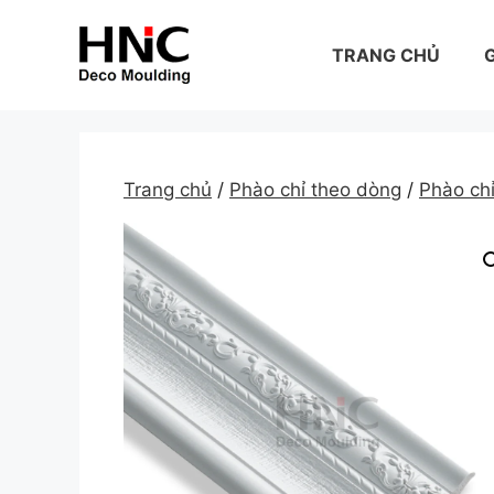
Skip
to
TRANG CHỦ
G
content
Trang chủ
/
Phào chỉ theo dòng
/
Phào c