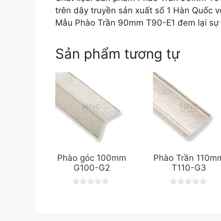
trên dây truyền sản xuất số 1 Hàn Quốc vớ
Mẫu Phào Trần 90mm T90-E1 đem lại sự q
Sản phẩm tương tự
Phào góc 100mm
Phào Trần 110m
G100-G2
T110-G3
0
0
o
o
u
u
t
t
o
o