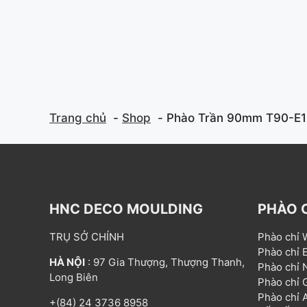
f
f
5
5
Trang chủ
Shop
Phào Trần 90mm T90-E1
HNC DECO MOULDING
PHÀO 
TRỤ SỞ CHÍNH
Phào chỉ
Phào chỉ
HÀ NỘI
: 97 Gia Thượng, Thượng Thanh,
Phào chỉ
Long Biên
Phào chỉ
Phào chỉ
+(84) 24 3736 8958