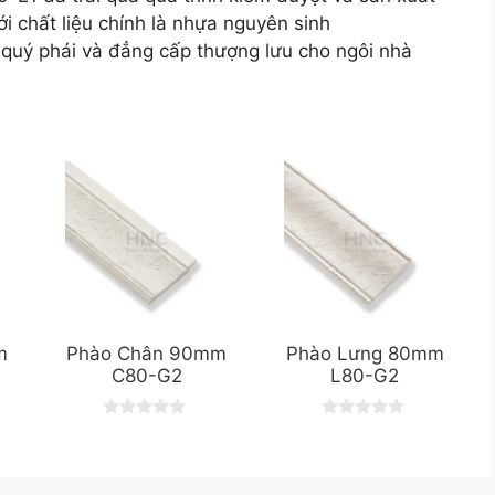
i chất liệu chính là nhựa nguyên sinh
uý phái và đẳng cấp thượng lưu cho ngôi nhà
m
Phào Chân 90mm
Phào Lưng 80mm
C80-G2
L80-G2
0
0
o
o
u
u
t
t
o
o