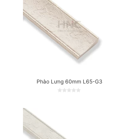
Phào Lưng 60mm L65-G3
0
o
u
t
o
f
5