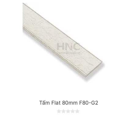
Tấm Flat 80mm F80-G2
0
o
u
t
o