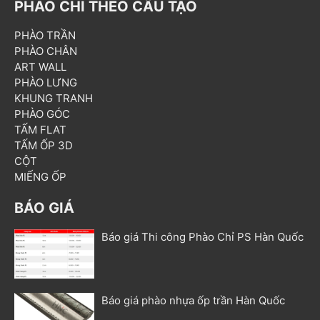
PHÀO CHỈ THEO CẤU TẠO
PHÀO TRẦN
PHÀO CHÂN
ART WALL
PHÀO LƯNG
KHUNG TRANH
PHÀO GÓC
TẤM FLAT
TẤM ỐP 3D
CỘT
MIẾNG ỐP
BÁO GIÁ
Báo giá Thi công Phào Chỉ PS Hàn Quốc
Báo giá phào nhựa ốp trần Hàn Quốc