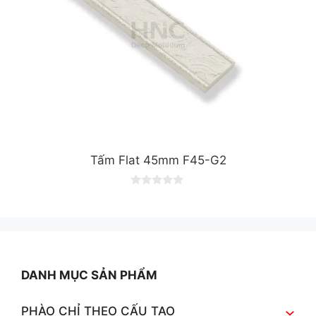
Tấm Flat 45mm F45-G2
0
o
u
t
o
f
5
DANH MỤC SẢN PHẨM
PHÀO CHỈ THEO CẤU TẠO