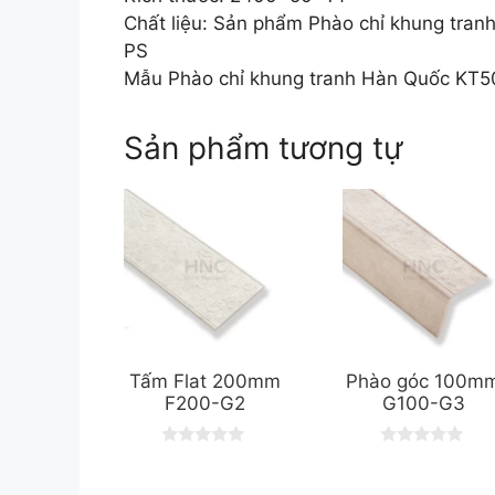
Chất liệu: Sản phẩm Phào chỉ khung tran
PS
Mẫu Phào chỉ khung tranh Hàn Quốc KT5
Sản phẩm tương tự
Tấm Flat 200mm
Phào góc 100m
F200-G2
G100-G3
0
0
o
o
u
u