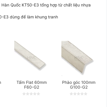
h Hàn Quốc KT50-E3 tổng hợp từ chất liệu nhựa
0-E3 dùng để làm khung tranh
m
Tấm Flat 60mm
Phào góc 100mm
F60-G2
G100-G2
0
0
o
o
u
u