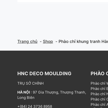
t
t
o
o
f
f
5
5
Trang chủ
Shop
Phào chỉ khung tranh H
HNC DECO MOULDING
PHÀO 
TRỤ SỞ CHÍNH
Phào chỉ
Phào chỉ
HÀ NỘI
: 97 Gia Thượng, Thượng Thanh,
Phào chỉ
Long Biên
Phào chỉ
Phào chỉ
+(84) 24 3736 8958