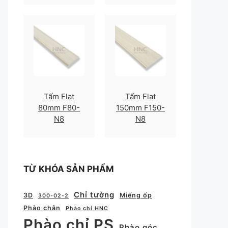
Tấm Flat
Tấm Flat
80mm F80-
150mm F150-
N8
N8
TỪ KHÓA SẢN PHẨM
Chỉ tường
3D
Miếng ốp
300-02-2
Phào chân
Phào chỉ HNC
Phào chỉ PS
Phào góc