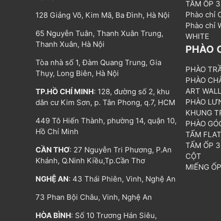
TẤM ỐP 
Phào chỉ
128 Giảng Võ, Kim Mã, Ba Đình, Hà Nội
Phào chỉ
65 Nguyễn Tuân, Thanh Xuân Trung,
WHITE
Thanh Xuân, Hà Nội
PHÀO 
Tòa nhà số 1, Đàm Quang Trung, Gia
PHÀO TR
Thụy, Long Biên, Hà Nội
PHÀO CH
ART WAL
TP.HỒ CHÍ MINH
: 128, đường số 2, khu
PHÀO LƯ
dân cư Kim Sơn, p. Tân Phong, q.7, HCM
KHUNG T
449 Tô Hiến Thành, phường 14, quận 10,
PHÀO GÓ
Hồ Chí Minh
TẤM FLA
TẤM ỐP 
CẦN THƠ
: 27 Nguyễn Tri Phương, P.An
CỘT
Khánh, Q.Ninh Kiều,Tp.Cần Thơ
MIẾNG Ố
NGHỆ AN
: 43 Thái Phiên, Vinh, Nghệ An
73 Phan Bội Châu, Vinh, Nghệ An
HÒA BÌNH
: Số 10 Trương Hán Siêu,