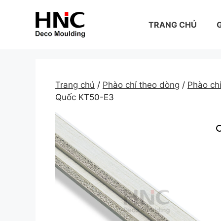
Skip
to
TRANG CHỦ
G
content
Trang chủ
/
Phào chỉ theo dòng
/
Phào c
Quốc KT50-E3