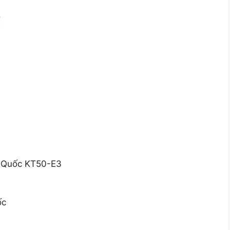
n Quốc KT50-E3
ốc