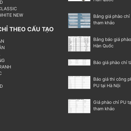
3D
 CLASSIC
 WHITE NEW
Bảng giá phào chỉ
tham khảo
CHỈ THEO CẤU TẠO
Bảng báo giá phào
ẦN
Hàn Quốc
ÂN
L
NG
Báo giá phào chỉ t
RANH
C
Báo giá thi công p
T
PU tại Hà Nội
3D
P
Giá phào chỉ PU tạ
tham khảo