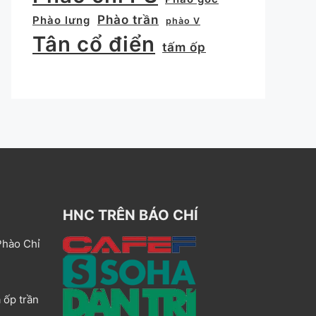
Phào trần
Phào lưng
phào V
Tân cổ điển
tấm ốp
HNC TRÊN BÁO CHÍ
Phào Chỉ
 ốp trần