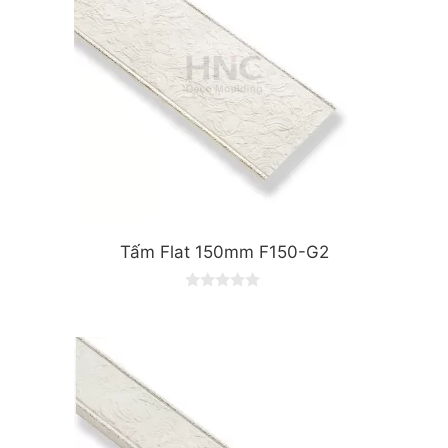
Tấm Flat 150mm F150-G2
0
o
u
t
o
f
5