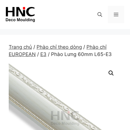
Skip
to
MEN
content
Trang chủ
/
Phào chỉ theo dòng
/
Phào chỉ
EUROPEAN
/
E3
/ Phào Lưng 60mm L65-E3