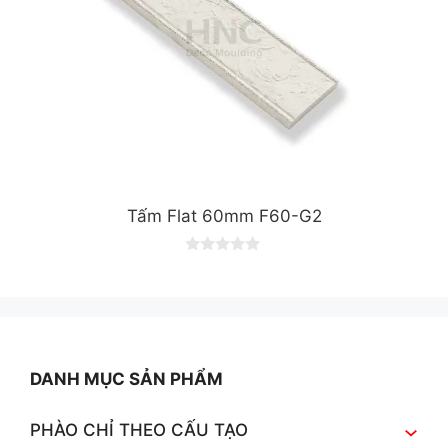
Tấm Flat 60mm F60-G2
0
o
u
t
o
f
5
DANH MỤC SẢN PHẨM
PHÀO CHỈ THEO CẤU TẠO