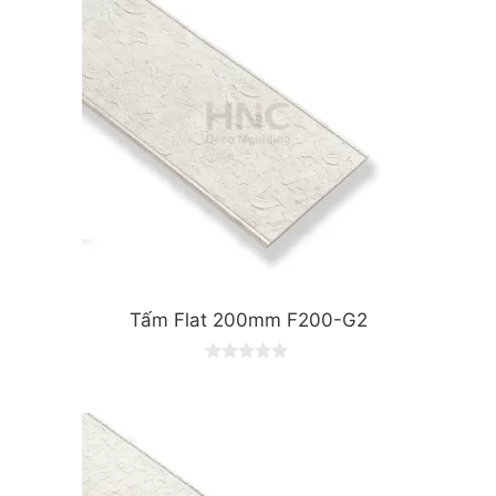
5
Tấm Flat 200mm F200-G2
0
o
u
t
o
f
5