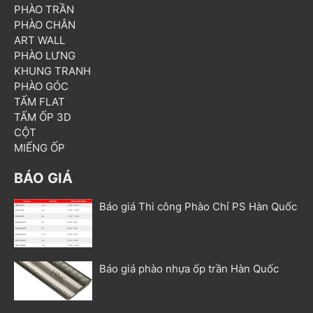
PHÀO TRẦN
PHÀO CHÂN
ART WALL
PHÀO LƯNG
KHUNG TRANH
PHÀO GÓC
TẤM FLAT
TẤM ỐP 3D
CỘT
MIẾNG ỐP
BÁO GIÁ
Báo giá Thi công Phào Chỉ PS Hàn Quốc
Báo giá phào nhựa ốp trần Hàn Quốc