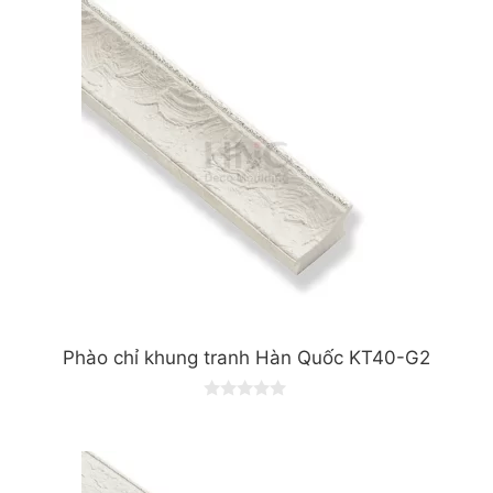
Phào chỉ khung tranh Hàn Quốc KT40-G2
0
o
u
t
o
f