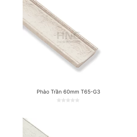
Phào Trần 60mm T65-G3
0
o
u
t
o
f
5