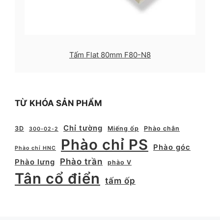
Tấm Flat 80mm F80-N8
TỪ KHÓA SẢN PHẨM
Chỉ tường
3D
Miếng ốp
Phào chân
300-02-2
Phào chỉ PS
Phào góc
Phào chỉ HNC
Phào trần
Phào lưng
phào V
Tân cổ điển
tấm ốp