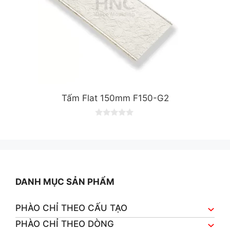
Tấm Flat 150mm F150-G2
0
o
u
t
o
f
5
DANH MỤC SẢN PHẨM
PHÀO CHỈ THEO CẤU TẠO
PHÀO CHỈ THEO DÒNG