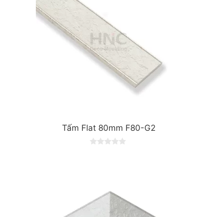
Tấm Flat 80mm F80-G2
0
o
u
t
o
f
5