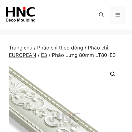
Skip
to
MEN
content
Trang chủ
/
Phào chỉ theo dòng
/
Phào chỉ
EUROPEAN
/
E3
/ Phào Lưng 80mm LT80-E3