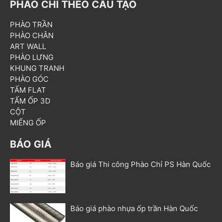
PHÀO CHỈ THEO CẤU TẠO
PHÀO TRẦN
PHÀO CHÂN
ART WALL
PHÀO LƯNG
KHUNG TRANH
PHÀO GÓC
TẤM FLAT
TẤM ỐP 3D
CỘT
MIẾNG ỐP
BÁO GIÁ
Báo giá Thi công Phào Chỉ PS Hàn Quốc
Báo giá phào nhựa ốp trần Hàn Quốc