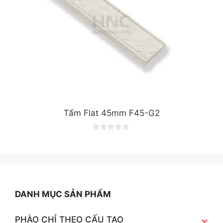
Tấm Flat 45mm F45-G2
0
o
u
t
o
f
5
DANH MỤC SẢN PHẨM
PHÀO CHỈ THEO CẤU TẠO