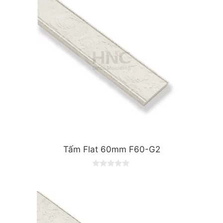
f
5
Tấm Flat 60mm F60-G2
0
o
u
t
o
f
5