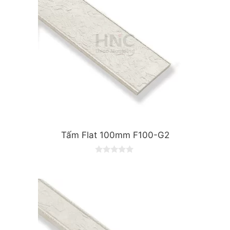
Tấm Flat 100mm F100-G2
0
o
u
t
o
f
5