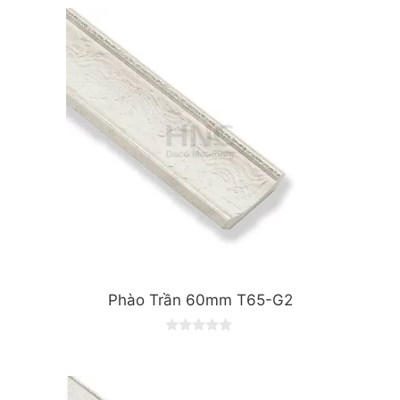
Phào Trần 60mm T65-G2
0
o
u
t
o