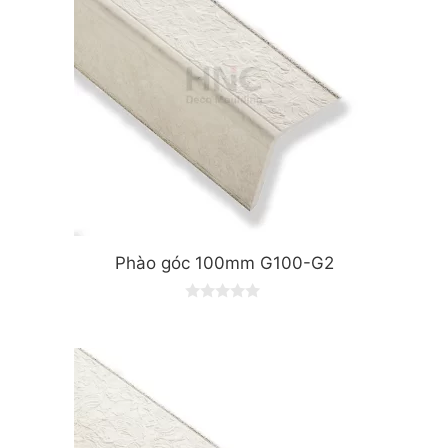
Phào góc 100mm G100-G2
0
o
u
t
o
f
5