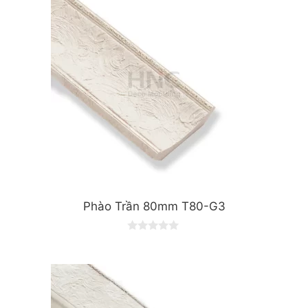
f
5
Phào Trần 80mm T80-G3
0
o
u
t
o
f
5