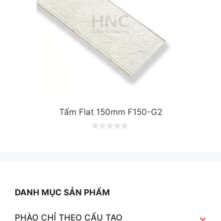
Tấm Flat 150mm F150-G2
0
o
u
t
o
f
5
DANH MỤC SẢN PHẨM
PHÀO CHỈ THEO CẤU TẠO