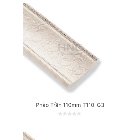
Phào Trần 110mm T110-G3
0
o
u
t
o