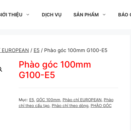
IỚI THIỆU
DỊCH VỤ
SẢN PHẨM
BÁO 
hỉ EUROPEAN
/
E5
/ Phào góc 100mm G100-E5
Phào góc 100mm
G100-E5
Mục:
E5
,
GÓC 100mm
,
Phào chỉ EUROPEAN
,
Phào
chỉ theo cấu tạo
,
Phào chỉ theo dòng
,
PHÀO GÓC