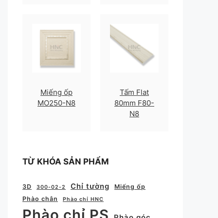
Miếng ốp
Tấm Flat
MO250-N8
80mm F80-
N8
TỪ KHÓA SẢN PHẨM
Chỉ tường
3D
Miếng ốp
300-02-2
Phào chân
Phào chỉ HNC
Phào chỉ PS
Phào góc