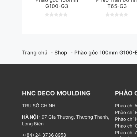
Phào góc 100mm
Phào Trần 60m
G100-G3
T65-G3
0
0
o
o
u
u
t
t
o
o
f
f
5
5
Trang chủ
Shop
Phào góc 100mm G100-
HNC DECO MOULDING
PHÀO 
TRỤ SỞ CHÍNH
Phào chỉ
Phào chỉ
HÀ NỘI
: 97 Gia Thượng, Thượng Thanh,
Phào chỉ
Long Biên
Phào chỉ
Phào chỉ
+(84) 24 3736 8958