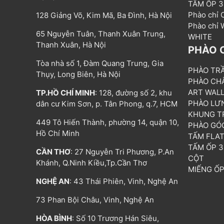
TẤM ỐP 
Phào chỉ
128 Giảng Võ, Kim Mã, Ba Đình, Hà Nội
Phào chỉ
65 Nguyễn Tuân, Thanh Xuân Trung,
WHITE
Thanh Xuân, Hà Nội
PHÀO 
Tòa nhà số 1, Đàm Quang Trung, Gia
PHÀO TR
Thụy, Long Biên, Hà Nội
PHÀO CH
ART WAL
TP.HỒ CHÍ MINH
: 128, đường số 2, khu
PHÀO LƯ
dân cư Kim Sơn, p. Tân Phong, q.7, HCM
KHUNG T
449 Tô Hiến Thành, phường 14, quận 10,
PHÀO GÓ
Hồ Chí Minh
TẤM FLA
TẤM ỐP 
CẦN THƠ
: 27 Nguyễn Tri Phương, P.An
CỘT
Khánh, Q.Ninh Kiều,Tp.Cần Thơ
MIẾNG Ố
NGHỆ AN
: 43 Thái Phiên, Vinh, Nghệ An
73 Phan Bội Châu, Vinh, Nghệ An
HÒA BÌNH
: Số 10 Trương Hán Siêu,