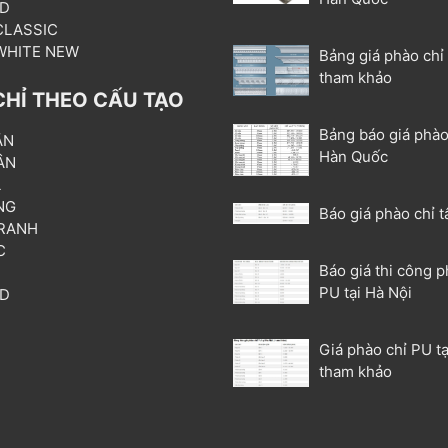
3D
 CLASSIC
 WHITE NEW
Bảng giá phào chỉ
tham khảo
CHỈ THEO CẤU TẠO
Bảng báo giá phào
ẦN
Hàn Quốc
ÂN
L
NG
Báo giá phào chỉ t
RANH
C
Báo giá thi công p
T
PU tại Hà Nội
3D
P
Giá phào chỉ PU tạ
tham khảo