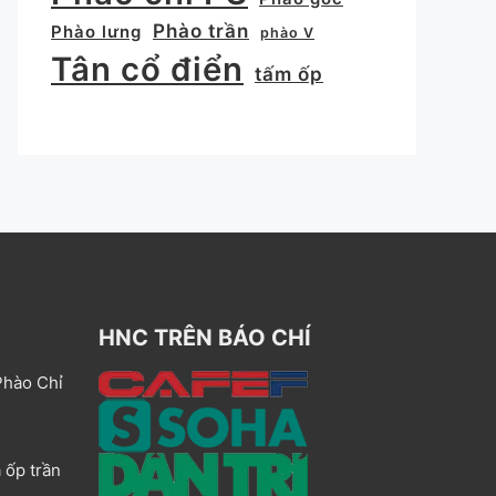
Phào trần
Phào lưng
phào V
Tân cổ điển
tấm ốp
HNC TRÊN BÁO CHÍ
Phào Chỉ
 ốp trần