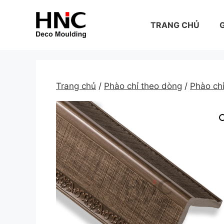
Skip
to
TRANG CHỦ
G
content
Trang chủ
/
Phào chỉ theo dòng
/
Phào c