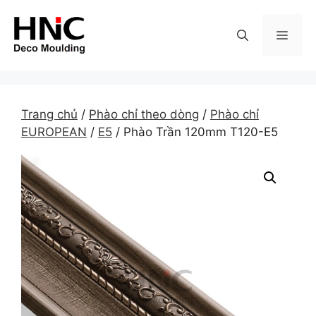
Skip
to
MEN
content
Trang chủ
/
Phào chỉ theo dòng
/
Phào chỉ
EUROPEAN
/
E5
/ Phào Trần 120mm T120-E5