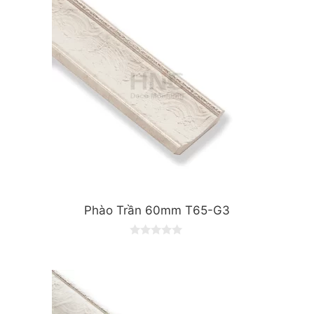
Phào Trần 60mm T65-G3
0
o
u
t
o
f
5