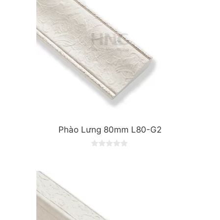
Phào Lưng 80mm L80-G2
0
o
u
t
o
f
5