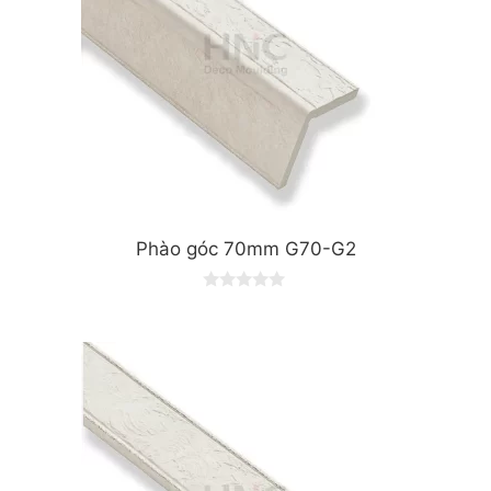
Phào góc 70mm G70-G2
0
o
u
t
o
f
5