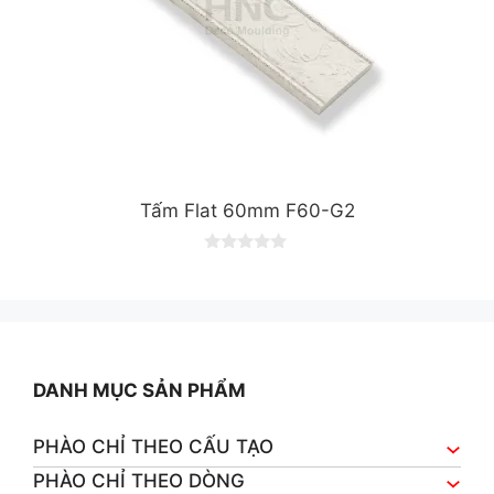
Tấm Flat 60mm F60-G2
0
o
u
t
o
f
5
DANH MỤC SẢN PHẨM
PHÀO CHỈ THEO CẤU TẠO
PHÀO CHỈ THEO DÒNG