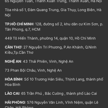
65 Nguyễn Tuân, Thanh Xuân Trung, Thanh Xuân, Hà Nội
Tòa nhà số 1, Đàm Quang Trung, Gia Thụy, Long Biên, Hà
Nội
TP.HỒ CHÍ MINH
: 128, đường số 2, khu dân cư Kim Sơn, p.
Tân Phong, q.7, HCM
449 Tô Hiến Thành, phường 14, quận 10, Hồ Chí Minh
CẦN THƠ
: 27 Nguyễn Tri Phương, P.An Khánh, Q.Ninh
Kiều,Tp.Cần Thơ
NGHỆ AN
: 43 Thái Phiên, Vinh, Nghệ An
73 Phan Bội Châu, Vinh, Nghệ An
HÒA BÌNH
: Số 10 Trương Hán Siêu, Thịnh Lang, thành phố
Hòa Bình
LÀO CAI
: 65 Trần Phú , Bắc Cường , thành phố Lào Cai
HẢI PHÒNG
: 576 Nguyễn Văn Linh, Vĩnh Niệm, quận Lê
Chân, Hải Phòng